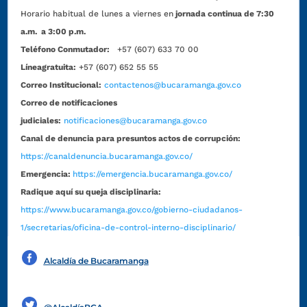
Horario habitual de lunes a viernes en
jornada continua de 7:30
a.m. a 3:00 p.m.
Teléfono Conmutador:
+57 (607) 633 70 00
Líneagratuita:
+57 (607) 652 55 55
Correo Institucional:
contactenos@bucaramanga.gov.co
Correo de notificaciones
judiciales:
notificaciones@bucaramanga.gov.co
Canal de denuncia para presuntos actos de corrupción:
https://canaldenuncia.bucaramanga.gov.co/
Emergencia:
https://emergencia.bucaramanga.gov.co/
Radique aquí su queja disciplinaria:
https://www.bucaramanga.gov.co/gobierno-ciudadanos-
1/secretarias/oficina-de-control-interno-disciplinario/
Alcaldía de Bucaramanga
Funcionarios y contratistas