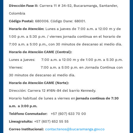
Dirección Fase II:
Carrera 11 # 34-52, Bucaramanga, Santander,
Colombia
Código Postal:
680006. Código Dane: 68001.
Horario de Atención:
Lunes a jueves de 7:00 a.m. a 12:00 m y de
1:00 p.m. a 5:30 p.m. / viernes jornada continua en el horario de
7:00 a.m. a 5:00 p.m., con 30 minutos de descanso al medio día.
Horario de Atención CAME (Central):
Lunes a jueves: 7:00 a.m. a 12:00 m y de 1:00 p.m. a 5:30 p.m.
Viernes: 7:00 a.m. a 5:00 p.m. en Jornada Continua con
30 minutos de descanso al medio día.
Horario de Atención CAME (Norte):
Dirección:
Carrera 12 #16N-84 del barrio Kennedy.
Horario habitual de lunes a viernes en
jornada continua de 7:30
a.m. a 3:00 p.m.
Teléfono Conmutador:
+57 (607) 633 70 00
Líneagratuita:
+57 (607) 652 55 55
Correo Institucional:
contactenos@bucaramanga.gov.co