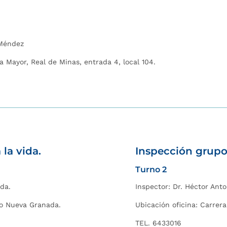
 Méndez
 Mayor, Real de Minas, entrada 4, local 104.
la vida.
I
nspección grupo 
Turno 2
eda
.
Inspector: Dr. Héctor Ant
rio Nueva Granada.
Ubicación oficina: Carrer
TEL. 6433016