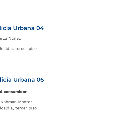
licía Urbana 04
parza Núñez
lcaldía, tercer piso.
licía Urbana 06
 al consumidor
id Nobman Montes.
lcaldía, tercer piso.