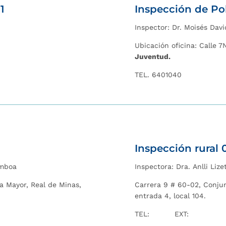
1
Inspección de Pol
Inspector:
Dr. Moisés Dav
Ubicación oficina: Calle 7N
Juventud.
TEL. 6401040
I
nspección rural 
amboa
Inspectora:
Dra. Anlli Liz
a Mayor, Real de Minas,
Carrera 9 # 60-02, Conjun
entrada 4, local 104.
TEL: EXT: