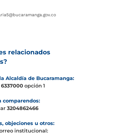
saria5@bucaramanga.gov.co
es relacionados
s?
la Alcaldía de Bucaramanga:
o
6337000
opción 1
on comparendos:
lar
3204862466
, objeciones u otros:
rreo institucional: