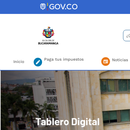
Skip
to
content
Bus
Se
for.
Paga tus impuestos
Noticias
Inicio