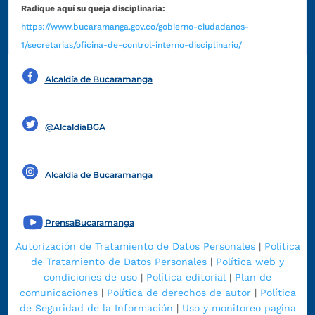
Radique aquí su queja disciplinaria:
https://www.bucaramanga.gov.co/gobierno-ciudadanos-
1/secretarias/oficina-de-control-interno-disciplinario/
Alcaldía de Bucaramanga
Funcionarios y contratistas
@AlcaldíaBGA
Alcaldía de Bucaramanga
PrensaBucaramanga
Autorización de Tratamiento de Datos Personales
|
Política
de Tratamiento de Datos Personales
|
Política web y
condiciones de uso
|
Política editorial
|
Plan de
comunicaciones
|
Política de derechos de autor
|
Política
de Seguridad de la Información
|
Uso y monitoreo pagina