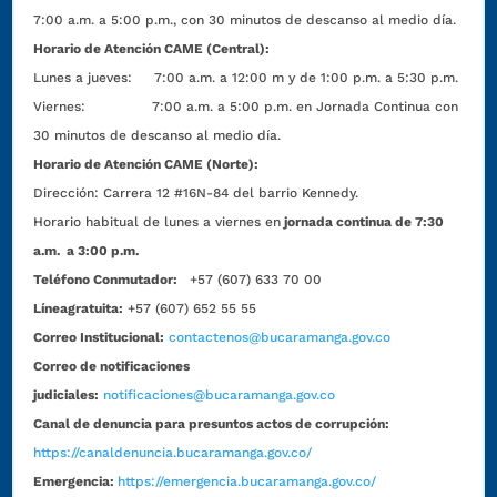
7:00 a.m. a 5:00 p.m., con 30 minutos de descanso al medio día.
Horario de Atención CAME (Central):
Lunes a jueves: 7:00 a.m. a 12:00 m y de 1:00 p.m. a 5:30 p.m.
Viernes: 7:00 a.m. a 5:00 p.m. en Jornada Continua con
30 minutos de descanso al medio día.
Horario de Atención CAME (Norte):
Dirección:
Carrera 12 #16N-84 del barrio Kennedy.
Horario habitual de lunes a viernes en
jornada continua de 7:30
a.m. a 3:00 p.m.
Teléfono Conmutador:
+57 (607) 633 70 00
Líneagratuita:
+57 (607) 652 55 55
Correo Institucional:
contactenos@bucaramanga.gov.co
Correo de notificaciones
judiciales:
notificaciones@bucaramanga.gov.co
Canal de denuncia para presuntos actos de corrupción:
https://canaldenuncia.bucaramanga.gov.co/
Emergencia:
https://emergencia.bucaramanga.gov.co/