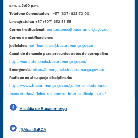
a.m. a 3:00 p.m.
Teléfono Conmutador:
+57 (607) 633 70 00
Líneagratuita:
+57 (607) 652 55 55
Correo Institucional:
contactenos@bucaramanga.gov.co
Correo de notificaciones
judiciales:
notificaciones@bucaramanga.gov.co
Canal de denuncia para presuntos actos de corrupción:
https://canaldenuncia.bucaramanga.gov.co/
Emergencia:
https://emergencia.bucaramanga.gov.co/
Radique aquí su queja disciplinaria:
https://www.bucaramanga.gov.co/gobierno-ciudadanos-
1/secretarias/oficina-de-control-interno-disciplinario/
Alcaldía de Bucaramanga
Funcionarios y contratistas
@AlcaldíaBGA