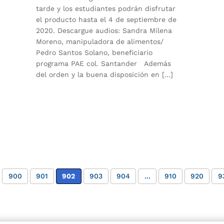
tarde y los estudiantes podrán disfrutar
el producto hasta el 4 de septiembre de
2020. Descargue audios: Sandra Milena
Moreno, manipuladora de alimentos/
Pedro Santos Solano, beneficiario
programa PAE col. Santander Además
del orden y la buena disposición en […]
900
901
902
903
904
...
910
920
9