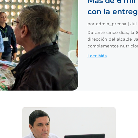
Más de 6 mil
con la entre
por
admin_prensa
|
Jul
Durante cinco días, la S
dirección del alcalde J
complementos nutriciona
Leer Más