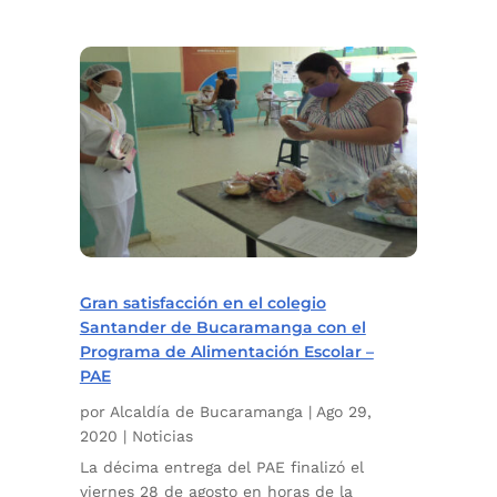
Gran satisfacción en el colegio
Santander de Bucaramanga con el
Programa de Alimentación Escolar –
PAE
por
Alcaldía de Bucaramanga
|
Ago 29,
2020
|
Noticias
La décima entrega del PAE finalizó el
viernes 28 de agosto en horas de la