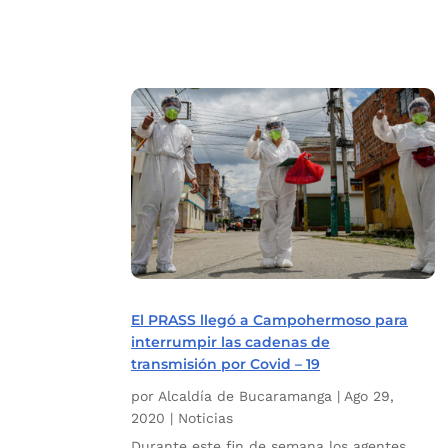
El PRASS llegó a Campohermoso para
interrumpir las cadenas de
transmisión por Covid – 19
por
Alcaldía de Bucaramanga
|
Ago 29,
2020
|
Noticias
Durante este fin de semana los agentes