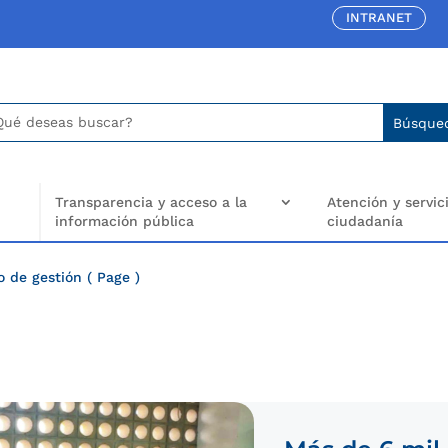
INTRANET
car:
arch
..
Transparencia y acceso a la
Atención y servici
información pública
ciudadanía
o de gestión
( Page )