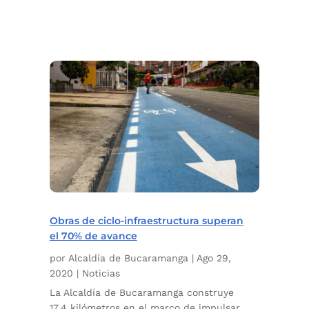
Obras de ciclo-infraestructura superan
el 70% de avance
por
Alcaldía de Bucaramanga
|
Ago 29,
2020
|
Noticias
La Alcaldía de Bucaramanga construye
17,4 kilómetros en el marco de impulsar