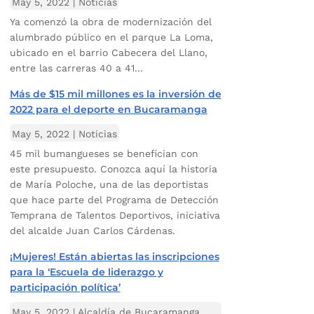
May 5, 2022
|
Noticias
Ya comenzó la obra de modernización del
alumbrado público en el parque La Loma,
ubicado en el barrio Cabecera del Llano,
entre las carreras 40 a 41...
Más de $15 mil millones es la inversión de
2022 para el deporte en Bucaramanga
May 5, 2022
|
Noticias
45 mil bumangueses se benefician con
este presupuesto. Conozca aquí la historia
de María Poloche, una de las deportistas
que hace parte del Programa de Detección
Temprana de Talentos Deportivos, iniciativa
del alcalde Juan Carlos Cárdenas.
¡Mujeres! Están abiertas las inscripciones
para la ‘Escuela de liderazgo y
participación política’
May 5, 2022
|
Alcaldía de Bucaramanga
,