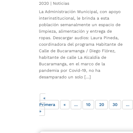
2020
|
Noticias
La Administración Municipal, con apoyo
interinstitucional, le brinda a esta
población semanalmente un espacio de
limpieza, alimentación y entrega de
ropas. Descargar audios: Laura Pineda,
coordinadora del programa Habitante de
Calle de Bucaramanga / Diego Flórez,
habitante de calle La Alcaldía de
Bucaramanga, en el marco de la
pandemia por Covid-19, no ha
desamparado un solo […]
«
Primera
«
...
10
20
30
...
»