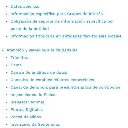
Datos abiertos
Información específica para Grupos de Interés
Obligación de reporte de información específica por
parte de la entidad
Información tributaria en entidades territoriales locales
Atención y servicios a la ciudadanía
Bucaramanga llevará su
Trámites
experiencia en seguridad a la
Came
Centro de analítica de datos
Cumbre Nacional de Seguridad
Consulta de establecimientos comerciales
Urbana
Canal de denuncia para presuntos actos de corrupción
Inspecciones de Policía
por
admin_prensa
|
Ago 3, 2026
|
Noticias
Bienestar Animal
El alcalde Cristian Fernando Portilla confirmó su
Puntos Digitales
participación en este encuentro de alto nivel, donde se
Portal de Niños
definirán estrategias conjuntas entre el Gobierno
Nacional y las autoridades territoriales...
Inventario de Sentencias