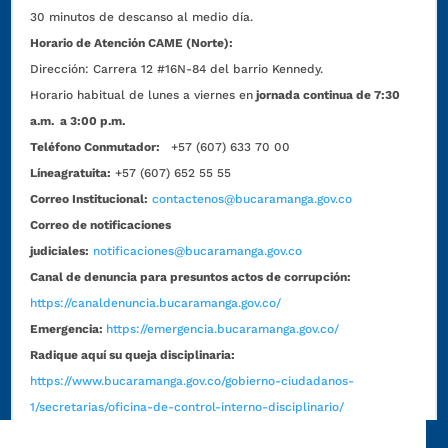
30 minutos de descanso al medio día.
Horario de Atención CAME (Norte):
Dirección:
Carrera 12 #16N-84 del barrio Kennedy.
Horario habitual de lunes a viernes en
jornada continua de 7:30
a.m. a 3:00 p.m.
Teléfono Conmutador:
+57 (607) 633 70 00
Líneagratuita:
+57 (607) 652 55 55
Correo Institucional:
contactenos@bucaramanga.gov.co
Correo de notificaciones
judiciales:
notificaciones@bucaramanga.gov.co
Canal de denuncia para presuntos actos de corrupción:
https://canaldenuncia.bucaramanga.gov.co/
Emergencia:
https://emergencia.bucaramanga.gov.co/
Radique aquí su queja disciplinaria:
https://www.bucaramanga.gov.co/gobierno-ciudadanos-
1/secretarias/oficina-de-control-interno-disciplinario/