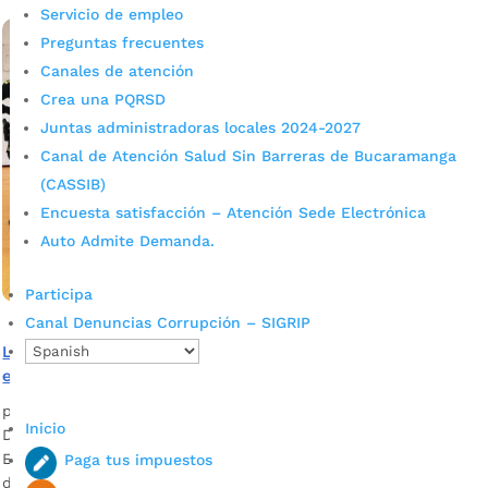
leer más
Servicio de empleo
Preguntas frecuentes
Canales de atención
Crea una PQRSD
Juntas administradoras locales 2024-2027
Canal de Atención Salud Sin Barreras de Bucaramanga
(CASSIB)
Encuesta satisfacción – Atención Sede Electrónica
Auto Admite Demanda.
Participa
Canal Denuncias Corrupción – SIGRIP
La nueva Primera Dama, Ana Lucía Pineda, recorrió
espacios del Circuito del Cuidado en Bucaramanga
por
admin_prensa
|
Jul 16, 2026
|
Noticias
Inicio
Durante la visita del presidente electo Abelardo de la
Espriella, la nueva primera dama, Ana Lucía Pineda, recorrió
Paga tus impuestos
diferentes puntos.