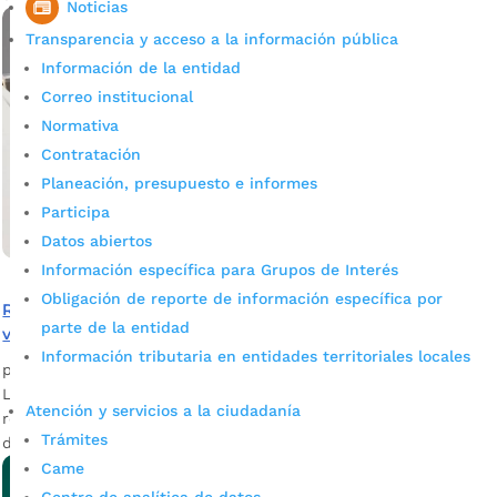
Noticias
Transparencia y acceso a la información pública
Información de la entidad
Correo institucional
Normativa
Contratación
Planeación, presupuesto e informes
Participa
Datos abiertos
Información específica para Grupos de Interés
Obligación de reporte de información específica por
Renovación de la Plaza San Mateo: se estudia su
parte de la entidad
viabilidad
Información tributaria en entidades territoriales locales
por
admin_prensa
|
Jul 16, 2026
|
Noticias
La Secretaría de Planeación de Bucaramanga avanza en la
Atención y servicios a la ciudadanía
revisión técnica del proyecto de restauración y recuperación
Trámites
de la Plaza San Mateo.
Came