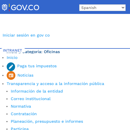
Skip
to
content
Iniciar sesión en gov co
INTRANET
Inicio
Categoría: Oficinas
5
Inicio
Última noticia.
Paga tus impuestos
Noticias
Transparencia y acceso a la información pública
Información de la entidad
Correo institucional
Normativa
Contratación
Planeación, presupuesto e informes
Participa