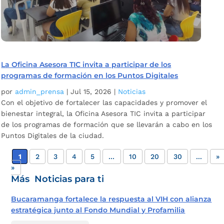
La Oficina Asesora TIC invita a participar de los
programas de formación en los Puntos Digitales
por
admin_prensa
|
Jul 15, 2026
|
Noticias
Con el objetivo de fortalecer las capacidades y promover el
bienestar integral, la Oficina Asesora TIC invita a participar
de los programas de formación que se llevarán a cabo en los
Puntos Digitales de la ciudad.
1
2
3
4
5
...
10
20
30
...
»
»
Más Noticias para ti
Bucaramanga fortalece la respuesta al VIH con alianza
estratégica junto al Fondo Mundial y Profamilia