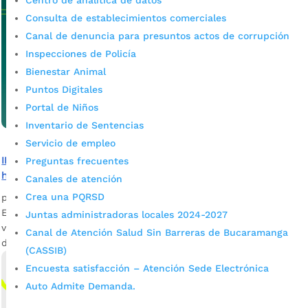
Centro de analítica de datos
Consulta de establecimientos comerciales
Canal de denuncia para presuntos actos de corrupción
Inspecciones de Policía
Bienestar Animal
Puntos Digitales
Portal de Niños
Inventario de Sentencias
Servicio de empleo
INVISBU habilita trámites en línea para la propiedad
Preguntas frecuentes
horizontal en Bucaramanga
Canales de atención
Crea una PQRSD
por
admin_prensa
|
Jul 15, 2026
|
Noticias
El INVISBU informa que ya pueden adelantar de manera
Juntas administradoras locales 2024-2027
virtual los trámites sobre la existencia y representación legal
Canal de Atención Salud Sin Barreras de Bucaramanga
de propiedad horizontal.
(CASSIB)
Encuesta satisfacción – Atención Sede Electrónica
Auto Admite Demanda.