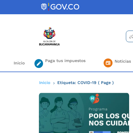
Skip
to
content
Bus
Se
for.
Paga tus impuestos
Noticias
Inicio
Inicio
Etiqueta: COVID-19
( Page )
5