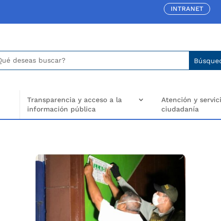
INTRANET
car:
arch
..
Transparencia y acceso a la
Atención y servici
información pública
ciudadanía