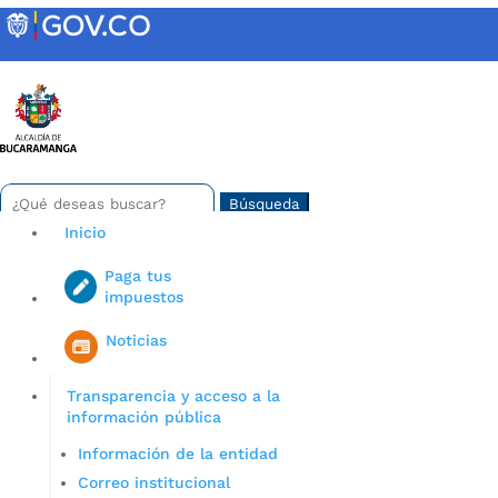
Skip
to
content
INTRANET
Buscar:
Search
for...
Inicio
Paga tus
impuestos
Iniciar sesión en gov co
Noticias
Transparencia y acceso a la
información pública
Información de la entidad
Correo institucional