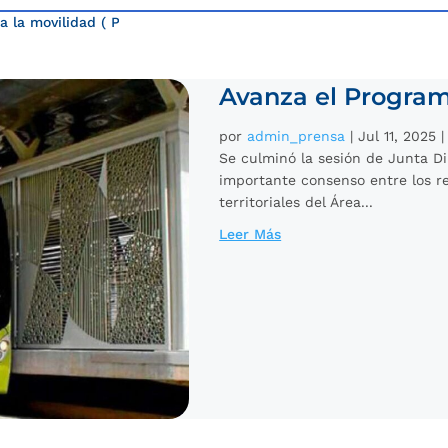
a la movilidad
( Page )
Avanza el Program
por
admin_prensa
|
Jul 11, 2025
Se culminó la sesión de Junta Di
importante consenso entre los r
territoriales del Área...
Leer Más