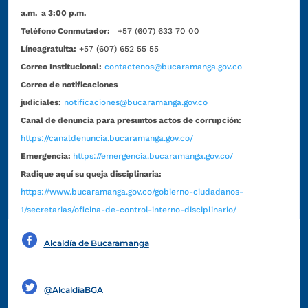
a.m. a 3:00 p.m.
Teléfono Conmutador:
+57 (607) 633 70 00
Líneagratuita:
+57 (607) 652 55 55
Correo Institucional:
contactenos@bucaramanga.gov.co
Correo de notificaciones
judiciales:
notificaciones@bucaramanga.gov.co
Canal de denuncia para presuntos actos de corrupción:
https://canaldenuncia.bucaramanga.gov.co/
Emergencia:
https://emergencia.bucaramanga.gov.co/
Radique aquí su queja disciplinaria:
https://www.bucaramanga.gov.co/gobierno-ciudadanos-
1/secretarias/oficina-de-control-interno-disciplinario/
Alcaldía de Bucaramanga
Funcionarios y contratistas
@AlcaldíaBGA