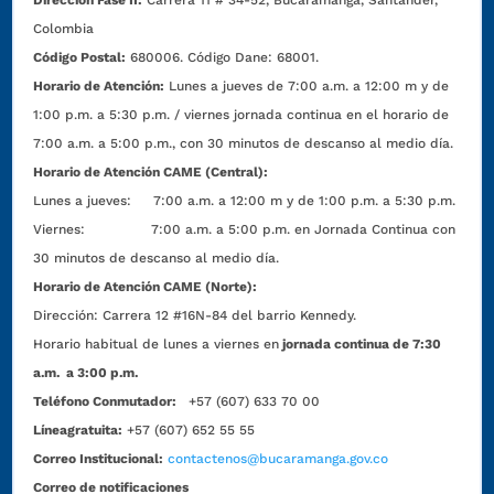
Dirección Fase II:
Carrera 11 # 34-52, Bucaramanga, Santander,
Colombia
Código Postal:
680006. Código Dane: 68001.
Horario de Atención:
Lunes a jueves de 7:00 a.m. a 12:00 m y de
1:00 p.m. a 5:30 p.m. / viernes jornada continua en el horario de
7:00 a.m. a 5:00 p.m., con 30 minutos de descanso al medio día.
Horario de Atención CAME (Central):
Lunes a jueves: 7:00 a.m. a 12:00 m y de 1:00 p.m. a 5:30 p.m.
Viernes: 7:00 a.m. a 5:00 p.m. en Jornada Continua con
30 minutos de descanso al medio día.
Horario de Atención CAME (Norte):
Dirección:
Carrera 12 #16N-84 del barrio Kennedy.
Horario habitual de lunes a viernes en
jornada continua de 7:30
a.m. a 3:00 p.m.
Teléfono Conmutador:
+57 (607) 633 70 00
Líneagratuita:
+57 (607) 652 55 55
Correo Institucional:
contactenos@bucaramanga.gov.co
Correo de notificaciones