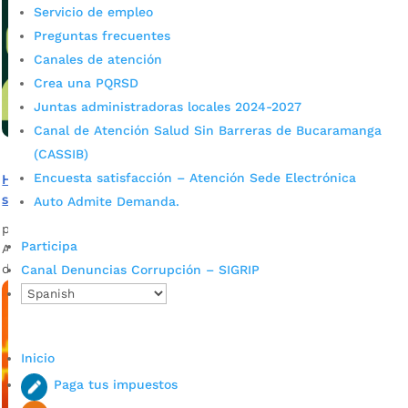
Servicio de empleo
Preguntas frecuentes
Canales de atención
Crea una PQRSD
Juntas administradoras locales 2024-2027
Canal de Atención Salud Sin Barreras de Bucaramanga
(CASSIB)
Encuesta satisfacción – Atención Sede Electrónica
Habrá dos jornadas de adopción animal este fin de
semana
Auto Admite Demanda.
por
admin_prensa
|
Jun 10, 2026
|
Noticias
Participa
Alcaldía de Bucaramanga continúa promoviendo las jornadas
de adopción animal y vacunación antirrábica gratuita.
Canal Denuncias Corrupción – SIGRIP
Inicio
Paga tus impuestos