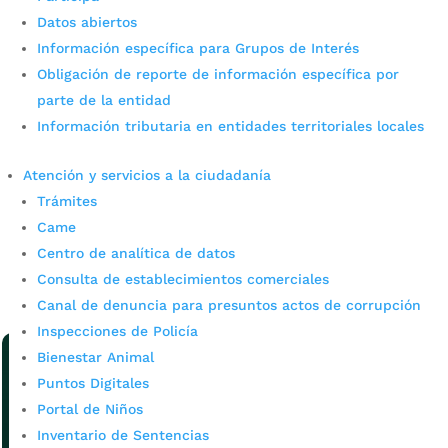
Datos abiertos
Información específica para Grupos de Interés
Obligación de reporte de información específica por
parte de la entidad
Información tributaria en entidades territoriales locales
Así van las cifras sobre pobreza
extrema en Bucaramanga
Atención y servicios a la ciudadanía
Trámites
por
admin_prensa
|
Jul 3, 2026
|
Noticias
Came
La Secretaría de Planeación presentó al Concejo
Centro de analítica de datos
Municipal el seguimiento al Marco de lucha contra la
pobreza extrema. La Secretaría de Planeación de
Consulta de establecimientos comerciales
Bucaramanga presentó ante el Concejo Municipal el...
Canal de denuncia para presuntos actos de corrupción
leer más
Inspecciones de Policía
Bienestar Animal
Puntos Digitales
Portal de Niños
Inventario de Sentencias