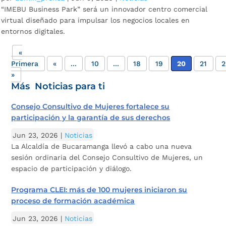
“IMEBU Business Park” será un innovador centro comercial
virtual diseñado para impulsar los negocios locales en
entornos digitales.
«
Primera
«
...
10
...
18
19
20
21
2
»
Más Noticias para ti
Consejo Consultivo de Mujeres fortalece su
participación y la garantía de sus derechos
Jun 23, 2026
|
Noticias
La Alcaldía de Bucaramanga llevó a cabo una nueva
sesión ordinaria del Consejo Consultivo de Mujeres, un
espacio de participación y diálogo.
Programa CLEI: más de 100 mujeres iniciaron su
proceso de formación académica
Jun 23, 2026
|
Noticias