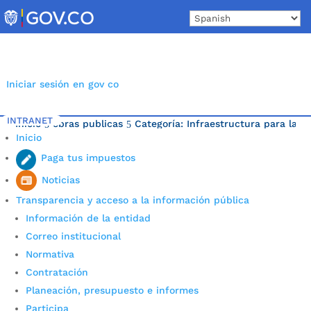
Skip
to
content
Iniciar sesión en gov co
INTRANET
Inicio
obras publicas
Categoría: Infraestructura para la m
5
5
Inicio
Última noticia.
Paga tus impuestos
Noticias
Transparencia y acceso a la información pública
Información de la entidad
Correo institucional
Normativa
Contratación
Planeación, presupuesto e informes
Participa