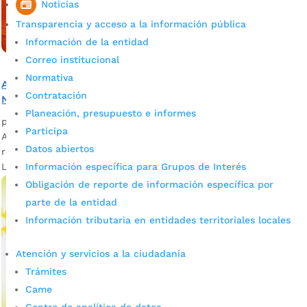
Noticias
Transparencia y acceso a la información pública
Información de la entidad
Correo institucional
Normativa
Altas temperaturas estarían asociadas al fenómeno de El
Contratación
Niño
Planeación, presupuesto e informes
por
admin_prensa
|
Jun 10, 2026
|
Noticias
Participa
Altas temperaturas en Bucaramanga generan llamado a
Datos abiertos
reforzar medidas de prevención por fenómeno de El Niño.
Información específica para Grupos de Interés
La Alcaldía de Bucaramanga, invita a la...
Obligación de reporte de información específica por
parte de la entidad
Información tributaria en entidades territoriales locales
Atención y servicios a la ciudadanía
Trámites
Came