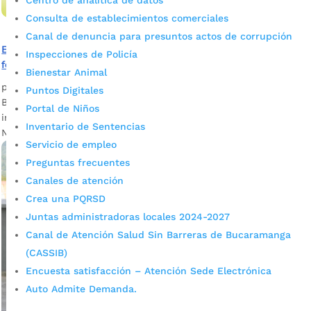
Centro de analítica de datos
Consulta de establecimientos comerciales
Canal de denuncia para presuntos actos de corrupción
Bucaramanga adopta medidas extraordinarias por
Inspecciones de Policía
fenómeno de El Niño
Bienestar Animal
por
admin_prensa
|
Jun 10, 2026
|
Noticias
Puntos Digitales
Bucaramanga adopta medidas extraordinarias para prevenir
Portal de Niños
incendios y proteger el recurso hídrico ante el Fenómeno del
Inventario de Sentencias
Niño. La Administración...
Servicio de empleo
Preguntas frecuentes
Canales de atención
Crea una PQRSD
Juntas administradoras locales 2024-2027
Canal de Atención Salud Sin Barreras de Bucaramanga
(CASSIB)
Encuesta satisfacción – Atención Sede Electrónica
Auto Admite Demanda.