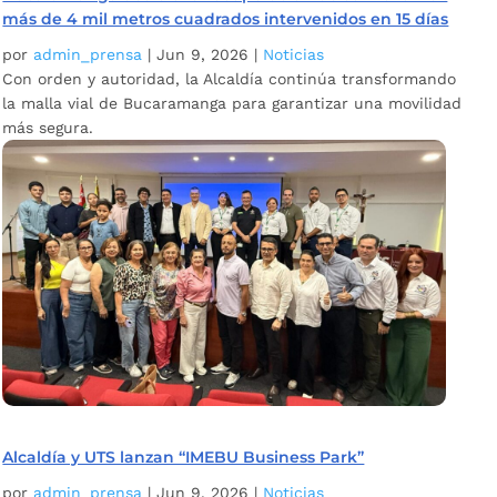
más de 4 mil metros cuadrados intervenidos en 15 días
por
admin_prensa
|
Jun 9, 2026
|
Noticias
Con orden y autoridad, la Alcaldía continúa transformando
la malla vial de Bucaramanga para garantizar una movilidad
más segura.
Alcaldía y UTS lanzan “IMEBU Business Park”
por
admin_prensa
|
Jun 9, 2026
|
Noticias