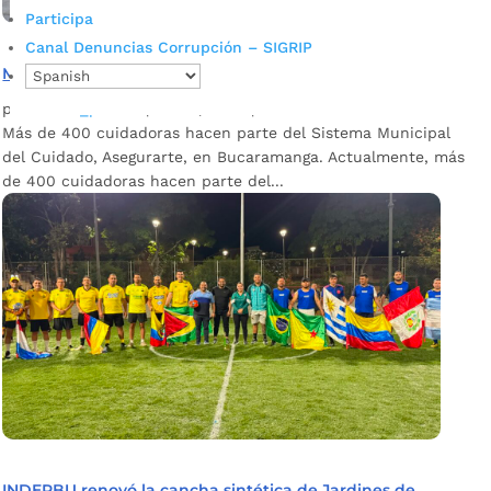
Participa
Canal Denuncias Corrupción – SIGRIP
Más de 400 cuidadoras conforman Asegurarte
por
admin_prensa
|
Jun 9, 2026
|
Noticias
Más de 400 cuidadoras hacen parte del Sistema Municipal
del Cuidado, Asegurarte, en Bucaramanga. Actualmente, más
de 400 cuidadoras hacen parte del...
INDERBU renovó la cancha sintética de Jardines de