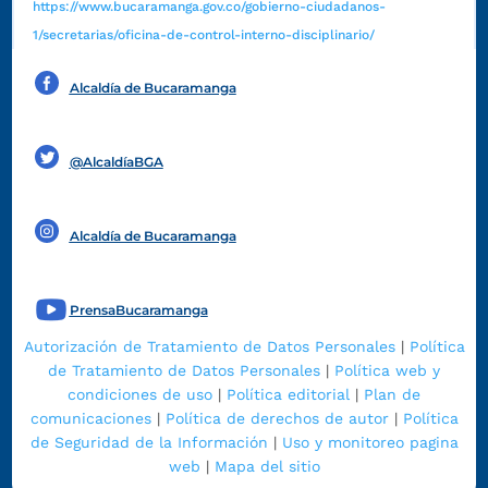
https://www.bucaramanga.gov.co/gobierno-ciudadanos-
1/secretarias/oficina-de-control-interno-disciplinario/
Alcaldía de Bucaramanga
Funcionarios y contratistas
@AlcaldíaBGA
Alcaldía de Bucaramanga
PrensaBucaramanga
Autorización de Tratamiento de Datos Personales
|
Política
de Tratamiento de Datos Personales
|
Política web y
condiciones de uso
|
Política editorial
|
Plan de
comunicaciones
|
Política de derechos de autor
|
Política
de Seguridad de la Información
|
Uso y monitoreo pagina
web
|
Mapa del sitio