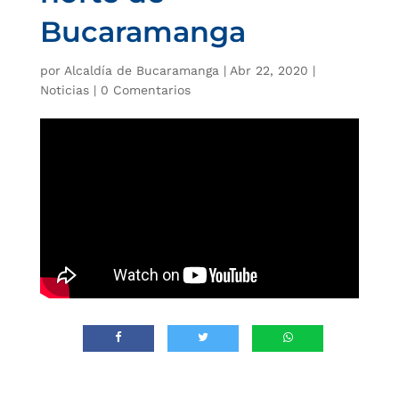
Bucaramanga
por
Alcaldía de Bucaramanga
|
Abr 22, 2020
|
Noticias
|
0 Comentarios