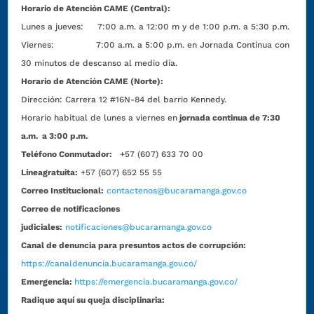
Horario de Atención CAME (Central):
Lunes a jueves: 7:00 a.m. a 12:00 m y de 1:00 p.m. a 5:30 p.m.
Viernes: 7:00 a.m. a 5:00 p.m. en Jornada Continua con
30 minutos de descanso al medio día.
Horario de Atención CAME (Norte):
Dirección:
Carrera 12 #16N-84 del barrio Kennedy.
Horario habitual de lunes a viernes en
jornada continua de 7:30
a.m. a 3:00 p.m.
Teléfono Conmutador:
+57 (607) 633 70 00
Líneagratuita:
+57 (607) 652 55 55
Correo Institucional:
contactenos@bucaramanga.gov.co
Correo de notificaciones
judiciales:
notificaciones@bucaramanga.gov.co
Canal de denuncia para presuntos actos de corrupción:
https://canaldenuncia.bucaramanga.gov.co/
Emergencia:
https://emergencia.bucaramanga.gov.co/
Radique aquí su queja disciplinaria: