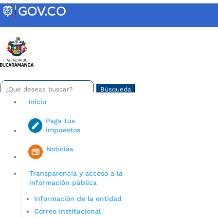
Skip
to
content
INTRANET
Buscar:
Search
for...
Inicio
Paga tus
impuestos
Iniciar sesión en gov co
Noticias
Transparencia y acceso a la
información pública
Información de la entidad
Correo institucional