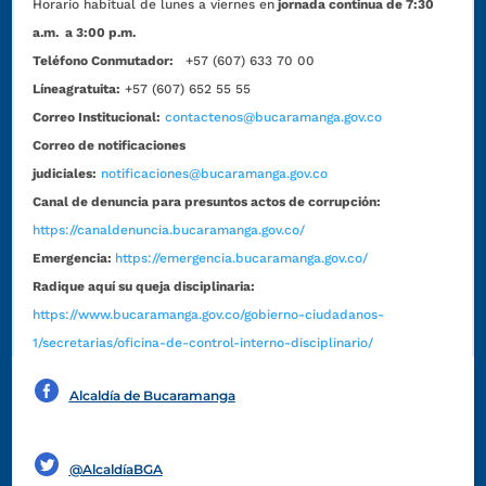
Horario habitual de lunes a viernes en
jornada continua de 7:30
a.m. a 3:00 p.m.
Teléfono Conmutador:
+57 (607) 633 70 00
Líneagratuita:
+57 (607) 652 55 55
Correo Institucional:
contactenos@bucaramanga.gov.co
Correo de notificaciones
judiciales:
notificaciones@bucaramanga.gov.co
Canal de denuncia para presuntos actos de corrupción:
https://canaldenuncia.bucaramanga.gov.co/
Emergencia:
https://emergencia.bucaramanga.gov.co/
Radique aquí su queja disciplinaria:
https://www.bucaramanga.gov.co/gobierno-ciudadanos-
1/secretarias/oficina-de-control-interno-disciplinario/
Alcaldía de Bucaramanga
Funcionarios y contratistas
@AlcaldíaBGA