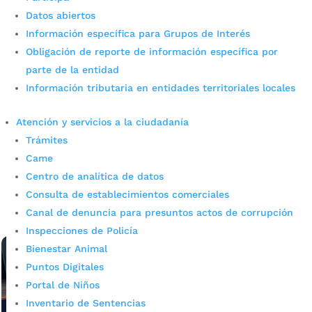
Datos abiertos
Información específica para Grupos de Interés
Obligación de reporte de información específica por
Con jornada de atención y
parte de la entidad
Información tributaria en entidades territoriales locales
sensibilización puerta a puerta,
la EMAB llegó a Cristal Alto
Atención y servicios a la ciudadanía
Trámites
por
admin_prensa
|
Jul 14, 2026
|
Noticias
Came
La Empresa de Aseo de Bucaramanga, EMAB, realizó una
Centro de analítica de datos
brigada comercial que incluyó un punto de atención a
Consulta de establecimientos comerciales
usuarios, sensibilización sobre el adecuado manejo de
Canal de denuncia para presuntos actos de corrupción
residuos, verificación y vinculación...
leer más
Inspecciones de Policía
Bienestar Animal
Puntos Digitales
Portal de Niños
Inventario de Sentencias