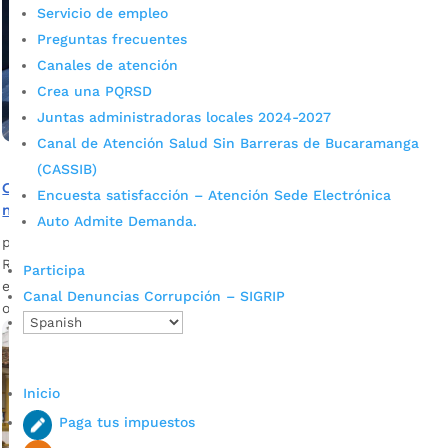
Servicio de empleo
Preguntas frecuentes
Canales de atención
Crea una PQRSD
Juntas administradoras locales 2024-2027
Canal de Atención Salud Sin Barreras de Bucaramanga
(CASSIB)
Campesinos aprueban reglamento para fortalecer los
Encuesta satisfacción – Atención Sede Electrónica
mercadillos y mejorar la experiencia de los ciudadanos
Auto Admite Demanda.
por
admin_prensa
|
Jun 23, 2026
|
Noticias
Representantes de los mercadillos campesinos participaron
Participa
en una asamblea, donde fue aprobado el reglamento que
Canal Denuncias Corrupción – SIGRIP
orientará su funcionamiento.
Inicio
Paga tus impuestos