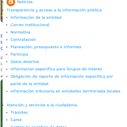
Noticias
Transparencia y acceso a la información pública
Información de la entidad
Correo institucional
Normativa
Por escrutinio departamental, EMA suspende
Contratación
temporalmente actividades en el Centro Cultural del
Planeación, presupuesto e informes
Oriente
Participa
por
admin_prensa
|
Jun 23, 2026
|
Noticias
Datos abiertos
La EMA informa que se suspenden las clases en el Centro
Información específica para Grupos de Interés
Cultural del Oriente, del 23 al 29 de junio, debido al
escrutinio departamental.
Obligación de reporte de información específica por
parte de la entidad
Información tributaria en entidades territoriales locales
Atención y servicios a la ciudadanía
Trámites
Came