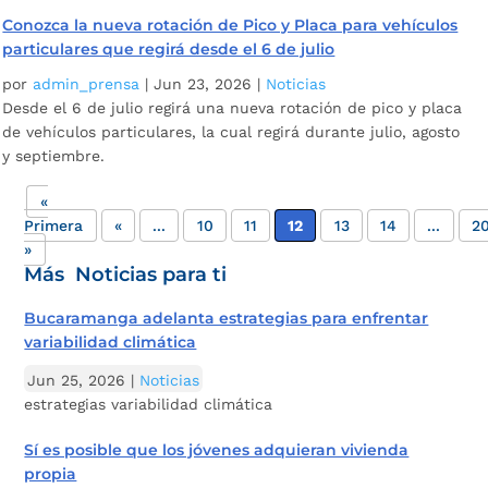
Conozca la nueva rotación de Pico y Placa para vehículos
particulares que regirá desde el 6 de julio
por
admin_prensa
|
Jun 23, 2026
|
Noticias
Desde el 6 de julio regirá una nueva rotación de pico y placa
de vehículos particulares, la cual regirá durante julio, agosto
y septiembre.
«
Primera
«
...
10
11
12
13
14
...
2
»
Más Noticias para ti
Bucaramanga adelanta estrategias para enfrentar
variabilidad climática
Jun 25, 2026
|
Noticias
estrategias variabilidad climática
Sí es posible que los jóvenes adquieran vivienda
propia