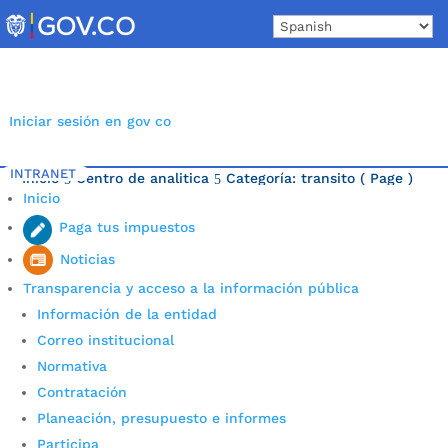
Skip
to
content
Iniciar sesión en gov co
INTRANET
Inicio
Centro de analitica
Categoría: transito
( Page )
5
5
Inicio
Última noticia.
Paga tus impuestos
Noticias
Transparencia y acceso a la información pública
Información de la entidad
Correo institucional
Normativa
Contratación
Planeación, presupuesto e informes
Participa