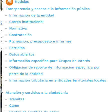
Noticias
Transparencia y acceso a la información pública
Información de la entidad
Correo institucional
Obras que salvan la vida de 6 mil bumangueses
Normativa
por
admin_prensa
|
Jun 24, 2026
|
Noticias
Contratación
La gestión preventiva sigue avanzando: estas son las obras
Planeación, presupuesto e informes
de mitigación y gestión del riesgo que salvan la vida de más
de 6 mil bumangueses. La...
Participa
Datos abiertos
Información específica para Grupos de Interés
Obligación de reporte de información específica por
parte de la entidad
Información tributaria en entidades territoriales locales
Atención y servicios a la ciudadanía
Trámites
Came