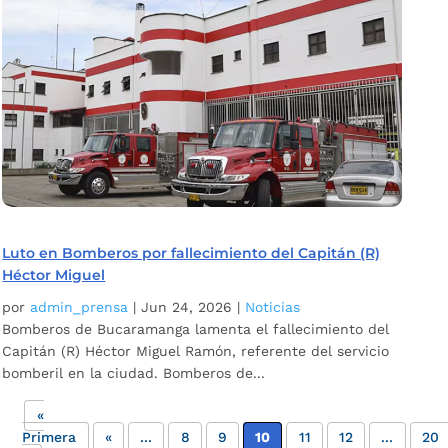
Luto en Bomberos por fallecimiento del Capitán (R)
Héctor Miguel
por
admin_prensa
|
Jun 24, 2026
|
Noticias
Bomberos de Bucaramanga lamenta el fallecimiento del
Capitán (R) Héctor Miguel Ramón, referente del servicio
bomberil en la ciudad. Bomberos de...
«
Primera
«
...
8
9
10
11
12
...
20