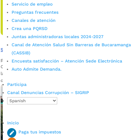
Servicio de empleo
Preguntas frecuentes
Canales de atención
Crea una PQRSD
Juntas administradoras locales 2024-2027
Canal de Atención Salud Sin Barreras de Bucaramanga
Se abren preinscripciones para la EMA
(CASSIB)
por
admin_prensa
|
Jun 24, 2026
|
Noticias
Encuesta satisfacción – Atención Sede Electrónica
Conozca los plazos y cómo aplicar a las preinscripciones de
Auto Admite Demanda.
la EMA, Escuela Municipal de Artes y Oficios. Bucaramanga
continúa fortaleciendo el...
Participa
Canal Denuncias Corrupción – SIGRIP
Inicio
Paga tus impuestos