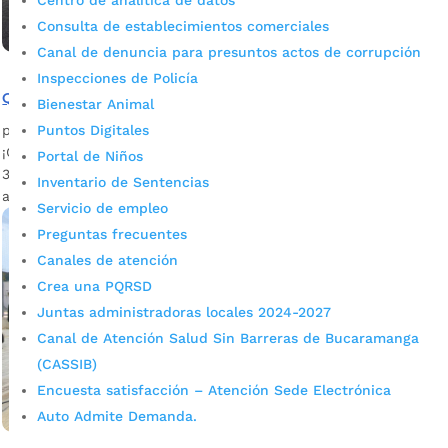
Centro de analítica de datos
Consulta de establecimientos comerciales
Canal de denuncia para presuntos actos de corrupción
Inspecciones de Policía
Quedó lista la pavimentación de la calle 36
Bienestar Animal
Puntos Digitales
por
admin_prensa
|
Jun 24, 2026
|
Noticias
¡Chao a los huecos! Quedó lista la pavimentación de la calle
Portal de Niños
36 con el proyecto de Tapa Huecos. Bucaramanga sigue
Inventario de Sentencias
avanzando en la recuperación de su...
Servicio de empleo
Preguntas frecuentes
Canales de atención
Crea una PQRSD
Juntas administradoras locales 2024-2027
Canal de Atención Salud Sin Barreras de Bucaramanga
(CASSIB)
Encuesta satisfacción – Atención Sede Electrónica
Auto Admite Demanda.