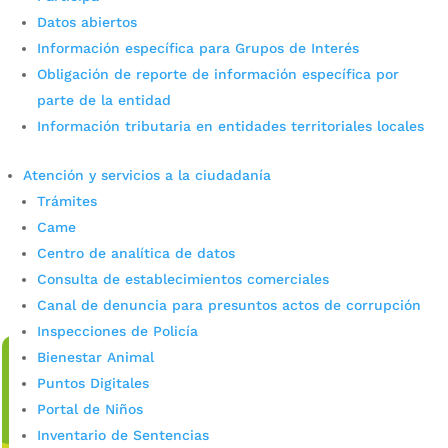
Datos abiertos
Información específica para Grupos de Interés
$1.000 millones darán vida a 10
Obligación de reporte de información específica por
carrozas que ya empiezan a
parte de la entidad
Información tributaria en entidades territoriales locales
escribir la historia de la Feria
Bonita 2026
Atención y servicios a la ciudadanía
Trámites
por
admin_prensa
|
Jul 14, 2026
|
Noticias
Came
Con una inversión superior a los $1.000 millones, el IMCT
Centro de analítica de datos
inició la construcción de las 10 carrozas que
Consulta de establecimientos comerciales
protagonizarán el Desfile Pico de Oro de la Feria Bonita
de Colombia, una apuesta que exalta...
Canal de denuncia para presuntos actos de corrupción
leer más
Inspecciones de Policía
Bienestar Animal
Puntos Digitales
Portal de Niños
Inventario de Sentencias