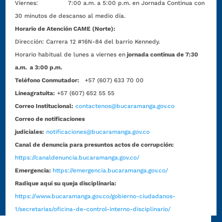
Viernes: 7:00 a.m. a 5:00 p.m. en Jornada Continua con
30 minutos de descanso al medio día.
Horario de Atención CAME (Norte):
Dirección:
Carrera 12 #16N-84 del barrio Kennedy.
Horario habitual de lunes a viernes en
jornada continua de 7:30
a.m. a 3:00 p.m.
Teléfono Conmutador:
+57 (607) 633 70 00
Líneagratuita:
+57 (607) 652 55 55
Correo Institucional:
contactenos@bucaramanga.gov.co
Correo de notificaciones
judiciales:
notificaciones@bucaramanga.gov.co
Canal de denuncia para presuntos actos de corrupción:
https://canaldenuncia.bucaramanga.gov.co/
Emergencia:
https://emergencia.bucaramanga.gov.co/
Radique aquí su queja disciplinaria:
https://www.bucaramanga.gov.co/gobierno-ciudadanos-
1/secretarias/oficina-de-control-interno-disciplinario/