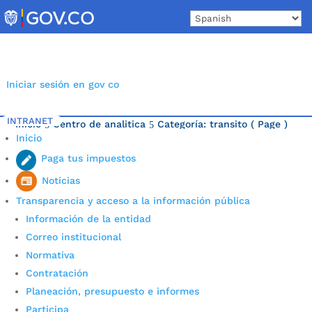
Skip
to
content
Iniciar sesión en gov co
INTRANET
Inicio
Centro de analitica
Categoría: transito
( Page )
5
5
Inicio
Última noticia.
Paga tus impuestos
Noticias
Transparencia y acceso a la información pública
Información de la entidad
Correo institucional
Normativa
Contratación
Planeación, presupuesto e informes
Participa