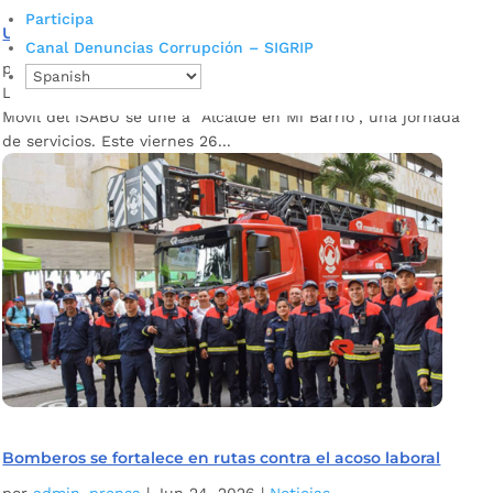
Participa
Unidad móvil del ISABU llega al barrio La Juventud
Canal Denuncias Corrupción – SIGRIP
por
admin_prensa
|
Jun 24, 2026
|
Noticias
La salud llega a La Juventud. Por primera vez la Unidad
Móvil del ISABU se une a "Alcalde en Mi Barrio", una jornada
de servicios. Este viernes 26...
Bomberos se fortalece en rutas contra el acoso laboral