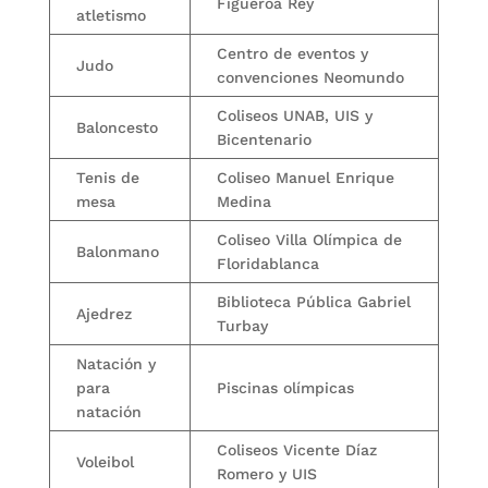
Figueroa Rey
atletismo
Centro de eventos y
Judo
convenciones Neomundo
Coliseos UNAB, UIS y
Baloncesto
Bicentenario
Tenis de
Coliseo Manuel Enrique
mesa
Medina
Coliseo Villa Olímpica de
Balonmano
Floridablanca
Biblioteca Pública Gabriel
Ajedrez
Turbay
Natación y
para
Piscinas olímpicas
natación
Coliseos Vicente Díaz
Voleibol
Romero y UIS