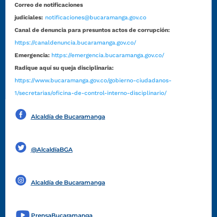
Correo de notificaciones
judiciales:
notificaciones@bucaramanga.gov.co
Canal de denuncia para presuntos actos de corrupción:
https://canaldenuncia.bucaramanga.gov.co/
Emergencia:
https://emergencia.bucaramanga.gov.co/
Radique aquí su queja disciplinaria:
https://www.bucaramanga.gov.co/gobierno-ciudadanos-
1/secretarias/oficina-de-control-interno-disciplinario/
Alcaldía de Bucaramanga
Funcionarios y contratistas
@AlcaldíaBGA
Alcaldía de Bucaramanga
PrensaBucaramanga