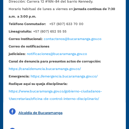
Dirección:
Carrera 12 #16N-84 del barrio Kennedy.
Horario habitual de lunes a viernes en
jornada continua de 7:30
a.m. a 3:00 p.m.
Teléfono Conmutador:
+57 (607) 633 70 00
Líneagratuita:
+57 (607) 652 55 55
Correo Institucional:
contactenos@bucaramanga.gov.co
Correo de notificaciones
judiciales:
notificaciones@bucaramanga.gov.co
Canal de denuncia para presuntos actos de corrupción:
https://canaldenuncia.bucaramanga.gov.co/
Emergencia:
https://emergencia.bucaramanga.gov.co/
Radique aquí su queja disciplinaria:
https://www.bucaramanga.gov.co/gobierno-ciudadanos-
1/secretarias/oficina-de-control-interno-disciplinario/
Alcaldía de Bucaramanga
Funcionarios y contratistas