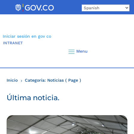
Skip
to
content
Iniciar sesión en gov co
INTRANET
Inicio
Categoría: Noticias
( Page )
5
Última noticia.