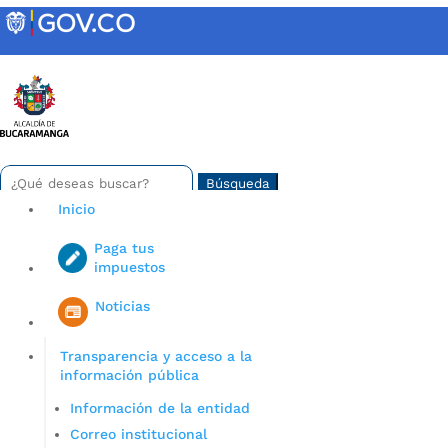
Skip
to
content
INTRANET
Buscar:
Search
for...
Inicio
Paga tus
impuestos
Iniciar sesión en gov co
Noticias
Transparencia y acceso a la
información pública
Información de la entidad
Correo institucional