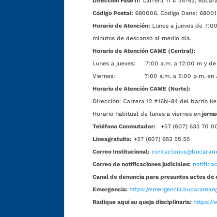
Dirección Fase II:
Carrera 11 # 34-52, Bucar
Código Postal:
680006. Código Dane: 68001
Horario de Atención:
Lunes a jueves de 7:00 
minutos de descanso al medio día.
Horario de Atención CAME (Central):
Lunes a jueves: 7:00 a.m. a 12:00 m y de 
Viernes: 7:00 a.m. a 5:00 p.m. en Jorn
Horario de Atención CAME (Norte):
Dirección:
Carrera 12 #16N-84 del barrio Ke
Horario habitual de lunes a viernes en
jorna
Teléfono Conmutador:
+57 (607) 633 70 0
Líneagratuita:
+57 (607) 652 55 55
Correo Institucional:
contactenos@bucarama
Correo de notificaciones judiciales:
notific
Canal de denuncia para presuntos actos de 
Emergencia:
https://emergencia.bucaramang
Radique aquí su queja disciplinaria:
https://