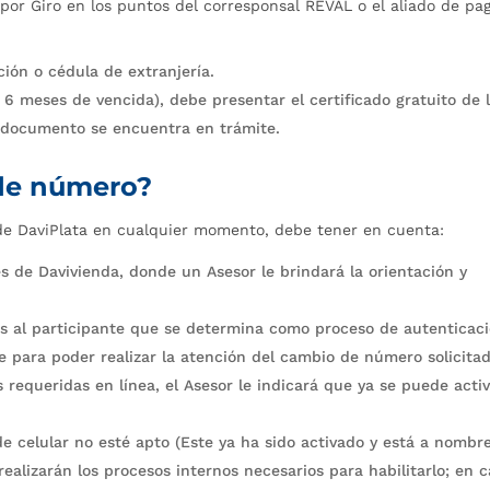
 por Giro en los puntos del corresponsal REVAL o el aliado de pa
ión o cédula de extranjería.
6 meses de vencida), debe presentar el certificado gratuito de 
l documento se encuentra en trámite.
 de número?
de DaviPlata en cualquier momento, debe tener en cuenta:
s de Davivienda, donde un Asesor le brindará la orientación y
nes al participante que se determina como proceso de autenticac
 para poder realizar la atención del cambio de número solicita
s requeridas en línea, el Asesor le indicará que ya se puede acti
e celular no esté apto (Este ya ha sido activado y está a nombr
e realizarán los procesos internos necesarios para habilitarlo; en 