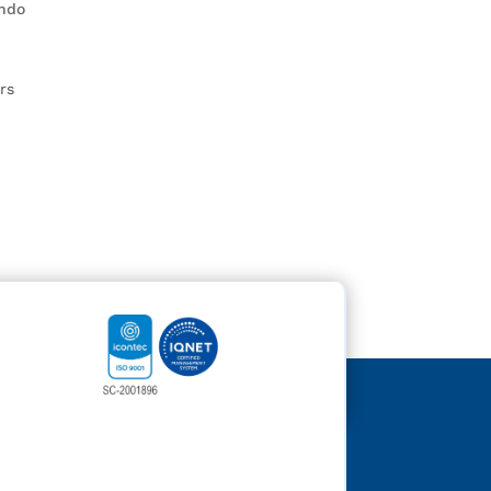
endo
rs