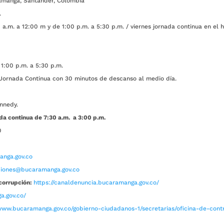
amanga, Santander, Colombia
.
a.m. a 12:00 m y de 1:00 p.m. a 5:30 p.m. / viernes jornada continua en el h
1:00 p.m. a 5:30 p.m.
ada Continua con 30 minutos de descanso al medio día.
nnedy.
da continua de 7:30 a.m. a 3:00 p.m.
0
nga.gov.co
aciones@bucaramanga.gov.co
corrupción:
https://canaldenuncia.bucaramanga.gov.co/
a.gov.co/
www.bucaramanga.gov.co/gobierno-ciudadanos-1/secretarias/oficina-de-contro