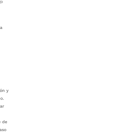
go
la
ión y
do.
var
e de
caso