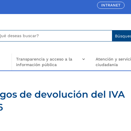
INTRANET
car:
arch
..
Transparencia y acceso a la
Atención y servici
información pública
ciudadanía
agos de devolución del IVA
6