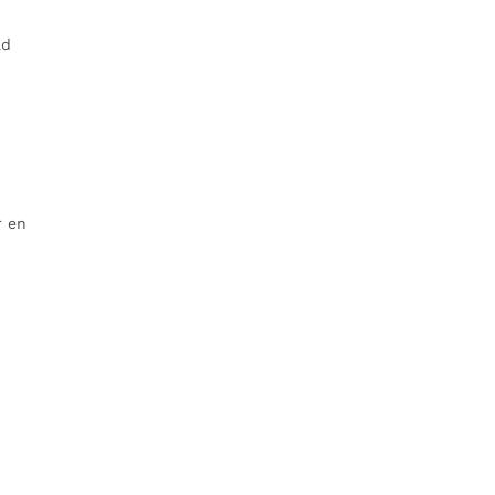
ad
r en