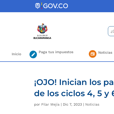
Skip
to
content
Bus
Se
for.
Paga tus impuestos
Noticias
Inicio
¡OJO! Inician los p
de los ciclos 4, 5 y 
por
Pilar Mejía
|
Dic 7, 2023
|
Noticias