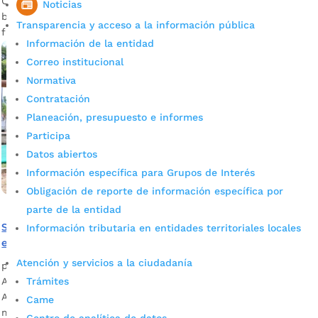
Carlos Cárdenas le cumplió el sueño a la comunidad del
Noticias
barrio Bosque Norte al transformar su tradicional cancha de
Transparencia y acceso a la información pública
fútbol en un escenario deportivo de óptimas condiciones.
Información de la entidad
Correo institucional
Normativa
Contratación
Planeación, presupuesto e informes
Participa
Datos abiertos
Información específica para Grupos de Interés
Obligación de reporte de información específica por
parte de la entidad
Se abrió licitación para continuar embelleciendo los
Información tributaria en entidades territoriales locales
espacios públicos de Bucaramanga
Atención y servicios a la ciudadanía
por
Mónica María Farfán Sanabria
|
Nov 19, 2022
|
Noticias
Trámites
Aquí le contamos sobre la nueva licitación que abrió la
Alcaldía de Bucaramanga para garantizar la continuidad del
Came
mantenimiento y restauración de parques, escenarios