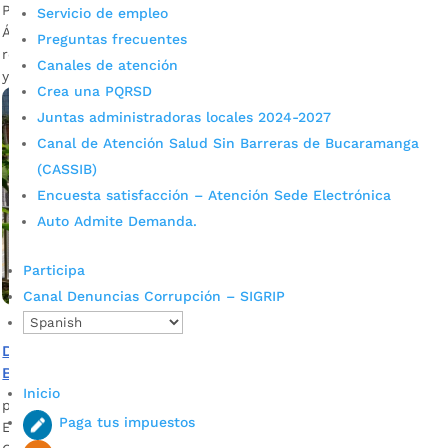
Por años, la comunidad del barrio Portal de Los
Servicio de empleo
Ángeles soñó con un mejor espacio para el deporte, la
Preguntas frecuentes
recreación y la integración comunitaria. Hoy es una realidad
Canales de atención
y aquí les mostramos cómo quedó.
Crea una PQRSD
Juntas administradoras locales 2024-2027
Canal de Atención Salud Sin Barreras de Bucaramanga
(CASSIB)
Encuesta satisfacción – Atención Sede Electrónica
Auto Admite Demanda.
Participa
Canal Denuncias Corrupción – SIGRIP
Después de 20 años, se repotenció la cancha del barrio
Bosque Norte
Inicio
por
Mónica María Farfán Sanabria
|
Dic 21, 2022
|
Noticias
Paga tus impuestos
En esta nota le contamos cómo el Gobierno del Alcalde Juan