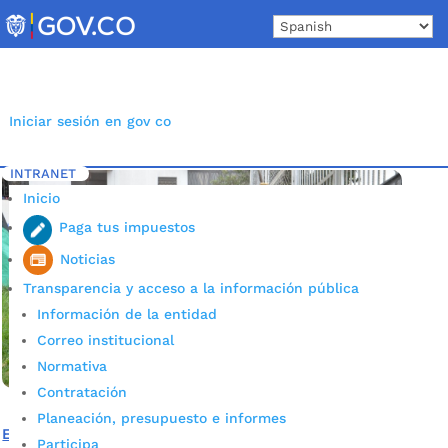
Skip
to
content
Iniciar sesión en gov co
INTRANET
Inicio
Etiqueta: equipamiento urbano
5
Inicio
Paga tus impuestos
Noticias
Transparencia y acceso a la información pública
Información de la entidad
Correo institucional
Normativa
Contratación
Planeación, presupuesto e informes
El barrio Brisas del Mutis tendrá un espacio digno para la
Participa