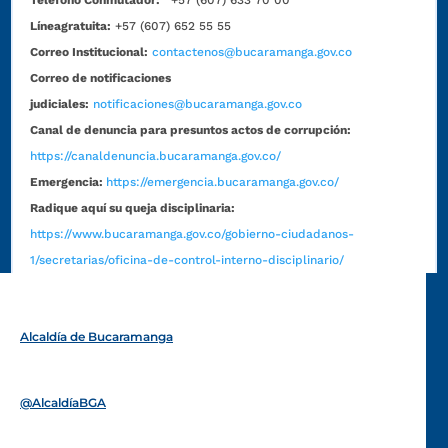
Líneagratuita:
+57 (607) 652 55 55
Correo Institucional:
contactenos@bucaramanga.gov.co
Correo de notificaciones
judiciales:
notificaciones@bucaramanga.gov.co
Canal de denuncia para presuntos actos de corrupción:
https://canaldenuncia.bucaramanga.gov.co/
Emergencia:
https://emergencia.bucaramanga.gov.co/
Radique aquí su queja disciplinaria:
https://www.bucaramanga.gov.co/gobierno-ciudadanos-
1/secretarias/oficina-de-control-interno-disciplinario/
Alcaldía de Bucaramanga
Funcionarios y contratistas
@AlcaldíaBGA