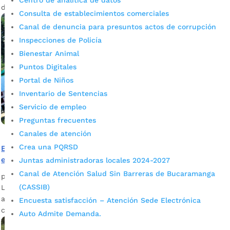
Centro de analítica de datos
deportivos y espacio público. ¡Consúltela y participe!
Consulta de establecimientos comerciales
Canal de denuncia para presuntos actos de corrupción
Inspecciones de Policía
Bienestar Animal
Puntos Digitales
Portal de Niños
Inventario de Sentencias
Servicio de empleo
Preguntas frecuentes
Canales de atención
Crea una PQRSD
El corazón del barrio Portal de Los Ángeles se convertirá
en un gran parque ¡Así avanza la obra!
Juntas administradoras locales 2024-2027
Canal de Atención Salud Sin Barreras de Bucaramanga
por
Mónica María Farfán Sanabria
|
Ago 16, 2022
|
Noticias
(CASSIB)
La ejecución de este proyecto ya registra un avance cercano
al 30%. Se espera que ya pueda estar al servicio de la
Encuesta satisfacción – Atención Sede Electrónica
comunidad en octubre.
Auto Admite Demanda.