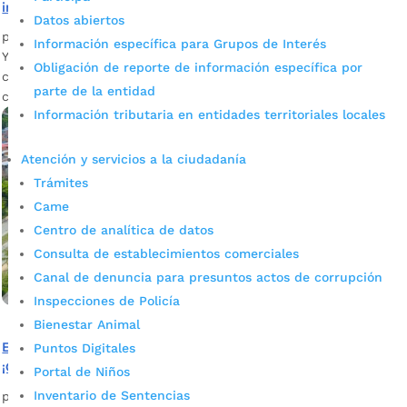
integración comunitaria
Datos abiertos
por
Mónica María Farfán Sanabria
|
May 30, 2023
|
Noticias
Información específica para Grupos de Interés
Ya están en marcha la construcción de un nuevo espacio
Obligación de reporte de información específica por
comunitario en el barrio Brisas del Mutis. Aquí le contamos
parte de la entidad
cuánto durará esta intervención y cómo quedará.
Información tributaria en entidades territoriales locales
Atención y servicios a la ciudadanía
Trámites
Came
Centro de analítica de datos
Consulta de establecimientos comerciales
Canal de denuncia para presuntos actos de corrupción
Inspecciones de Policía
Bienestar Animal
El barrio Portal de Los Ángeles estrena parque
Puntos Digitales
¡Conózcalo!
Portal de Niños
Inventario de Sentencias
por
Mónica María Farfán Sanabria
|
Abr 20, 2023
|
Noticias