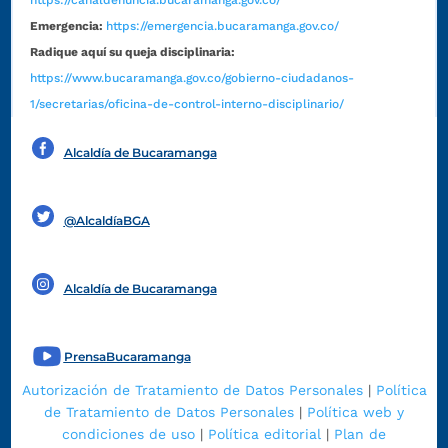
https://canaldenuncia.bucaramanga.gov.co/
Emergencia:
https://emergencia.bucaramanga.gov.co/
Radique aquí su queja disciplinaria:
https://www.bucaramanga.gov.co/gobierno-ciudadanos-
1/secretarias/oficina-de-control-interno-disciplinario/
Alcaldía de Bucaramanga
Funcionarios y contratistas
@AlcaldíaBGA
Alcaldía de Bucaramanga
PrensaBucaramanga
Autorización de Tratamiento de Datos Personales
|
Política
de Tratamiento de Datos Personales
|
Política web y
condiciones de uso
|
Política editorial
|
Plan de