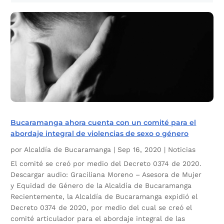
Bucaramanga ahora cuenta con un comité para el
abordaje integral de violencias de sexo o género
por
Alcaldía de Bucaramanga
|
Sep 16, 2020
|
Noticias
El comité se creó por medio del Decreto 0374 de 2020.
Descargar audio: Graciliana Moreno – Asesora de Mujer
y Equidad de Género de la Alcaldía de Bucaramanga
Recientemente, la Alcaldía de Bucaramanga expidió el
Decreto 0374 de 2020, por medio del cual se creó el
comité articulador para el abordaje integral de las