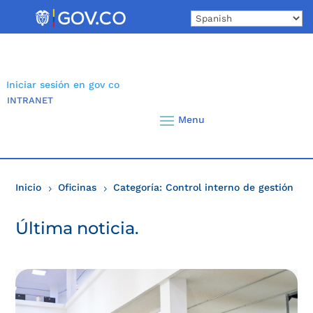
Skip
to
content
Iniciar sesión en gov co
INTRANET
Inicio
Oficinas
Categoría: Control interno de gestión
( P
5
5
Última noticia.