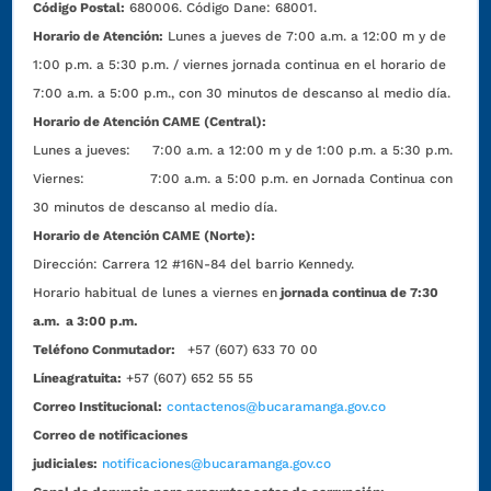
Código Postal:
680006. Código Dane: 68001.
Horario de Atención:
Lunes a jueves de 7:00 a.m. a 12:00 m y de
1:00 p.m. a 5:30 p.m. / viernes jornada continua en el horario de
7:00 a.m. a 5:00 p.m., con 30 minutos de descanso al medio día.
Horario de Atención CAME (Central):
Lunes a jueves: 7:00 a.m. a 12:00 m y de 1:00 p.m. a 5:30 p.m.
Viernes: 7:00 a.m. a 5:00 p.m. en Jornada Continua con
30 minutos de descanso al medio día.
Horario de Atención CAME (Norte):
Dirección:
Carrera 12 #16N-84 del barrio Kennedy.
Horario habitual de lunes a viernes en
jornada continua de 7:30
a.m. a 3:00 p.m.
Teléfono Conmutador:
+57 (607) 633 70 00
Líneagratuita:
+57 (607) 652 55 55
Correo Institucional:
contactenos@bucaramanga.gov.co
Correo de notificaciones
judiciales:
notificaciones@bucaramanga.gov.co