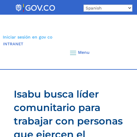
Skip
to
content
Iniciar sesión en gov co
INTRANET
Isabu busca líder
comunitario para
trabajar con personas
que ejercen el