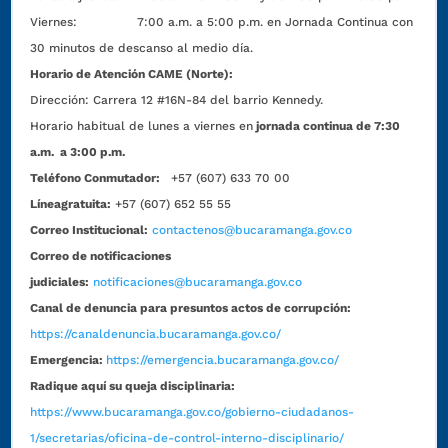
Viernes: 7:00 a.m. a 5:00 p.m. en Jornada Continua con
30 minutos de descanso al medio día.
Horario de Atención CAME (Norte):
Dirección:
Carrera 12 #16N-84 del barrio Kennedy.
Horario habitual de lunes a viernes en
jornada continua de 7:30
a.m. a 3:00 p.m.
Teléfono Conmutador:
+57 (607) 633 70 00
Líneagratuita:
+57 (607) 652 55 55
Correo Institucional:
contactenos@bucaramanga.gov.co
Correo de notificaciones
judiciales:
notificaciones@bucaramanga.gov.co
Canal de denuncia para presuntos actos de corrupción:
https://canaldenuncia.bucaramanga.gov.co/
Emergencia:
https://emergencia.bucaramanga.gov.co/
Radique aquí su queja disciplinaria:
https://www.bucaramanga.gov.co/gobierno-ciudadanos-
1/secretarias/oficina-de-control-interno-disciplinario/