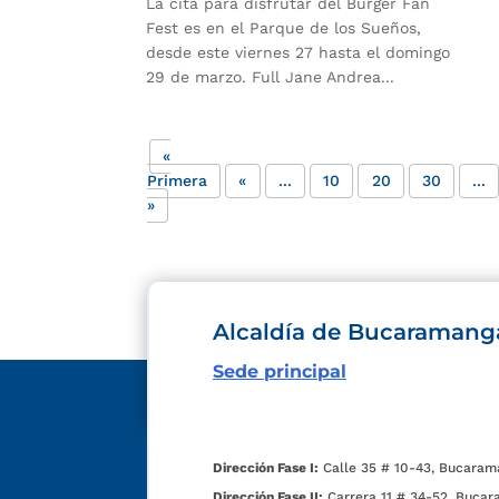
La cita para disfrutar del Burger Fan
Fest es en el Parque de los Sueños,
desde este viernes 27 hasta el domingo
29 de marzo. Full Jane Andrea...
«
Primera
«
...
10
20
30
...
»
Alcaldía de Bucaramang
Sede principal
Dirección Fase I:
Calle 35 # 10-43, Bucaram
Dirección Fase II:
Carrera 11 # 34-52, Bucar