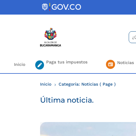
Skip
to
content
Bus
Se
for.
Paga tus impuestos
Noticias
Inicio
Inicio
Categoría: Noticias
( Page )
5
Última noticia.