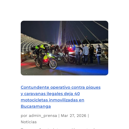
Contundente operativo contra piques
y caravanas ilegales deja 40
motocicletas inmovilizadas en
Bucaramanga
por
admin_prensa
|
Mar 27, 2026
|
Noticias