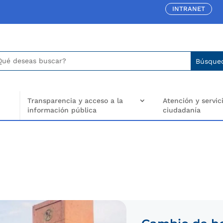
INTRANET
car:
arch
..
Transparencia y acceso a la
Atención y servici
información pública
ciudadanía