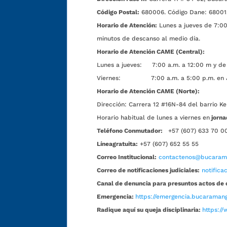
Código Postal:
680006. Código Dane: 68001
Horario de Atención:
Lunes a jueves de 7:00 
minutos de descanso al medio día.
Horario de Atención CAME (Central):
Lunes a jueves: 7:00 a.m. a 12:00 m y de 
Viernes: 7:00 a.m. a 5:00 p.m. en Jorn
Horario de Atención CAME (Norte):
Dirección:
Carrera 12 #16N-84 del barrio Ke
Horario habitual de lunes a viernes en
jorna
Teléfono Conmutador:
+57 (607) 633 70 0
Líneagratuita:
+57 (607) 652 55 55
Correo Institucional:
contactenos@bucarama
Correo de notificaciones judiciales:
notific
Canal de denuncia para presuntos actos de 
Emergencia:
https://emergencia.bucaramang
Radique aquí su queja disciplinaria:
https://