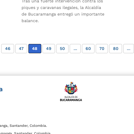
Tras una fuerte intervención contra los
piques y caravanas ilegales, la Alcaldía
de Bucaramanga entregó un importante
balance.
46
47
48
49
50
...
60
70
80
...
a
anga, Santander, Colombia.
amanga, Santander, Colombia