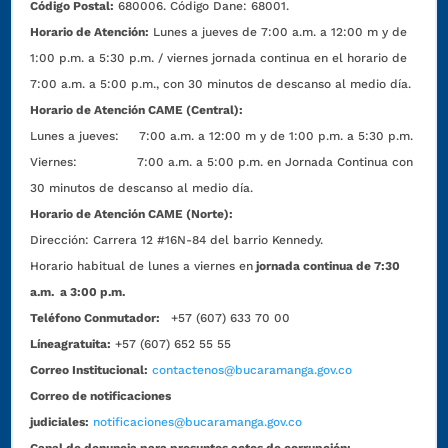
Código Postal:
680006. Código Dane: 68001.
Horario de Atención:
Lunes a jueves de 7:00 a.m. a 12:00 m y de
1:00 p.m. a 5:30 p.m. / viernes jornada continua en el horario de
7:00 a.m. a 5:00 p.m., con 30 minutos de descanso al medio día.
Horario de Atención CAME (Central):
Lunes a jueves: 7:00 a.m. a 12:00 m y de 1:00 p.m. a 5:30 p.m.
Viernes: 7:00 a.m. a 5:00 p.m. en Jornada Continua con
30 minutos de descanso al medio día.
Horario de Atención CAME (Norte):
Dirección:
Carrera 12 #16N-84 del barrio Kennedy.
Horario habitual de lunes a viernes en
jornada continua de 7:30
a.m. a 3:00 p.m.
Teléfono Conmutador:
+57 (607) 633 70 00
Líneagratuita:
+57 (607) 652 55 55
Correo Institucional:
contactenos@bucaramanga.gov.co
Correo de notificaciones
judiciales:
notificaciones@bucaramanga.gov.co
Canal de denuncia para presuntos actos de corrupción: