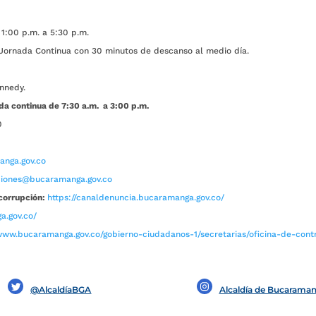
1:00 p.m. a 5:30 p.m.
ada Continua con 30 minutos de descanso al medio día.
nnedy.
da continua de 7:30 a.m. a 3:00 p.m.
0
nga.gov.co
aciones@bucaramanga.gov.co
corrupción:
https://canaldenuncia.bucaramanga.gov.co/
a.gov.co/
www.bucaramanga.gov.co/gobierno-ciudadanos-1/secretarias/oficina-de-contro
@AlcaldíaBGA
Alcaldía de Bucarama