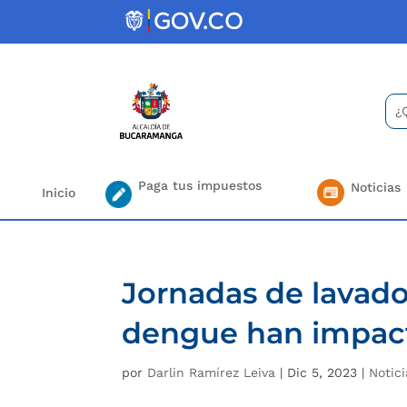
Skip
to
content
Bus
Se
for.
Paga tus impuestos
Noticias
Inicio
Jornadas de lavado 
dengue han impact
por
Darlin Ramírez Leiva
|
Dic 5, 2023
|
Notici