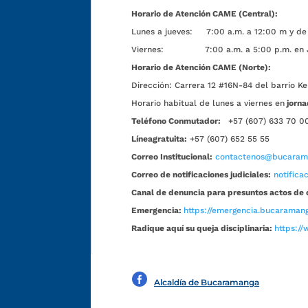
Horario de Atención CAME (Central):
Lunes a jueves: 7:00 a.m. a 12:00 m y de 
Viernes: 7:00 a.m. a 5:00 p.m. en Jorn
Horario de Atención CAME (Norte):
Dirección:
Carrera 12 #16N-84 del barrio Ke
Horario habitual de lunes a viernes en
jorna
Teléfono Conmutador:
+57 (607) 633 70 0
Líneagratuita:
+57 (607) 652 55 55
Correo Institucional:
contactenos@bucarama
Correo de notificaciones judiciales:
notific
Canal de denuncia para presuntos actos de 
Emergencia:
https://emergencia.bucaramang
Radique aquí su queja disciplinaria:
https://
Alcaldía de Bucaramanga