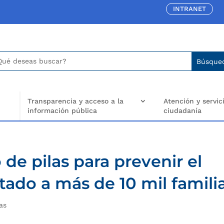
INTRANET
car:
arch
..
Transparencia y acceso a la
Atención y servici
información pública
ciudadanía
de pilas para prevenir el
ado a más de 10 mil famili
as