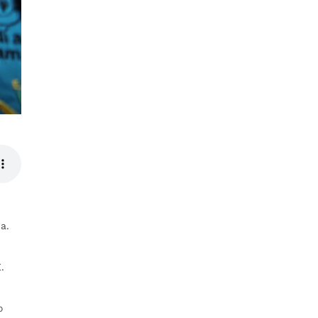
a.
.
o