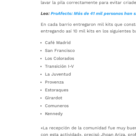
lavar la pila correctamente para evitar criad
Lea:
ProAfecto: Más de 41 mil personas han 
En cada barrio entregaron mil kits que consta
entregando así 10 mil kits en los siguientes b
Café Madrid
San Francisco
Los Colorados
Transición I-V
La Juventud
Provenza
Estoraques
Girardot
Comuneros
Kennedy
«La recepción de la comunidad fue muy buen
con esta actividad», precisó Jhoan Ariza, prof