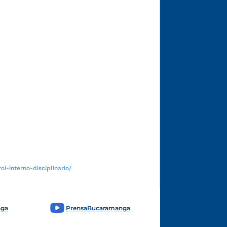
Funcionarios y contratistas
l-interno-disciplinario/
nga
PrensaBucaramanga