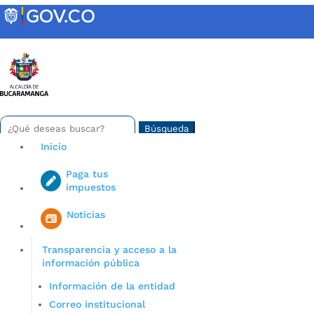
Skip
to
content
INTRANET
Buscar:
Search
for...
Inicio
Paga tus
impuestos
Iniciar sesión en gov co
Noticias
Transparencia y acceso a la
información pública
Información de la entidad
Correo institucional