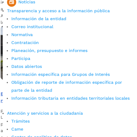
Noticias
instalación, es cercana a los $9.000 millones. Descargue
audio: Carlos Saúl Hernández, coordinador de la Oficina de
Transparencia y acceso a la información pública
Alumbrado Público Actualmente los trabajos, por parte de
Información de la entidad
los contratistas, […]
Correo institucional
Normativa
Contratación
Planeación, presupuesto e informes
Participa
Datos abiertos
Información específica para Grupos de Interés
Obligación de reporte de información específica por
parte de la entidad
En cinco comunas de Bucaramanga se instalan 8.200
Información tributaria en entidades territoriales locales
nuevas luminarias con tecnología Led
por
Alcaldía de Bucaramanga
|
Sep 5, 2020
|
Noticias
Atención y servicios a la ciudadanía
Las comunas 12, 13, 14, 15 y 17 son las beneficiadas. El
Trámites
propósito es brindar un entorno más seguro, amable y
Came
atractivo. Descargue audio: Carlos Saúl Hernández,