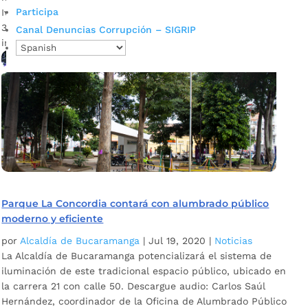
Participa
Iván Vargas, secretario de Infraestructura Se espera que en
30 días se concluyan las labores. Es de anotar que tienen la
Canal Denuncias Corrupción – SIGRIP
incorporación de desarrollos tecnológicos que […]
Parque La Concordia contará con alumbrado público
moderno y eficiente
por
Alcaldía de Bucaramanga
|
Jul 19, 2020
|
Noticias
La Alcaldía de Bucaramanga potencializará el sistema de
iluminación de este tradicional espacio público, ubicado en
la carrera 21 con calle 50. Descargue audio: Carlos Saúl
Hernández, coordinador de la Oficina de Alumbrado Público