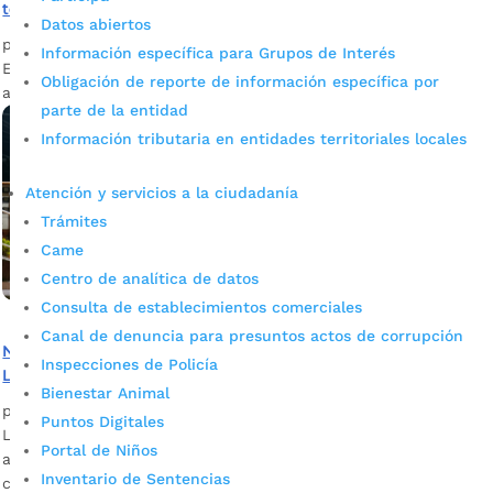
telegestionadas en este 2021
Datos abiertos
por
Félix Guillermo Cristancho García
|
Oct 27, 2021
|
Noticias
Información específica para Grupos de Interés
El Gobierno de Juan Carlos Cárdenas avanza, en el presente
Obligación de reporte de información específica por
año, con la instalación de sensores en 14.513 luminarias.
parte de la entidad
Información tributaria en entidades territoriales locales
Atención y servicios a la ciudadanía
Trámites
Came
Centro de analítica de datos
Consulta de establecimientos comerciales
Canal de denuncia para presuntos actos de corrupción
Nuevo alumbrado en el perímetro del Parque Ecológico
Inspecciones de Policía
La Flora propicia calidad de vida y bienestar
Bienestar Animal
por
Alcaldía de Bucaramanga
|
Oct 3, 2020
|
Noticias
Puntos Digitales
La comunidad ya disfruta de un ambiente más amable y
Portal de Niños
atractivo gracias a la instalación de modernas luminarias
Inventario de Sentencias
con tecnología Led. Más de 1.300 metros lineales son