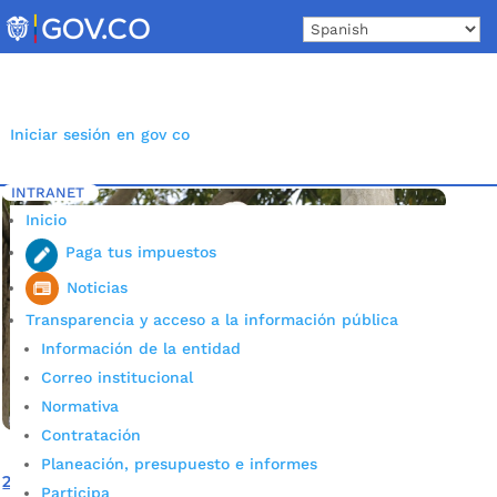
Skip
to
content
Iniciar sesión en gov co
INTRANET
Inicio
Etiqueta: Luminarias LED
5
Inicio
Paga tus impuestos
Noticias
Transparencia y acceso a la información pública
Información de la entidad
Correo institucional
Normativa
Contratación
Planeación, presupuesto e informes
28% de las luminarias de Bucaramanga estarán
Participa