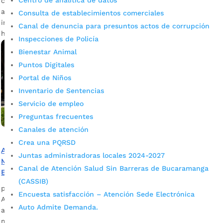
Centro de analítica de datos
coordinador de la Oficina de Alumbrado Público La inversión
asciende, con el suministro de materiales y la respectiva
Consulta de establecimientos comerciales
instalación, a los $9.000 millones. El proceso se encamina
Canal de denuncia para presuntos actos de corrupción
hacia un […]
Inspecciones de Policía
Bienestar Animal
Puntos Digitales
Portal de Niños
Inventario de Sentencias
Servicio de empleo
Preguntas frecuentes
Canales de atención
Crea una PQRSD
Alcaldía de Bucaramanga reactiva obras en el Parque
Juntas administradoras locales 2024-2027
Morrorico, la Calle de Las Letras y la Calle de Los
Canal de Atención Salud Sin Barreras de Bucaramanga
Estudiantes
(CASSIB)
por
Alcaldía de Bucaramanga
|
Ago 31, 2020
|
Noticias
Encuesta satisfacción – Atención Sede Electrónica
A través de una iluminación eficiente y de calidad se le
Auto Admite Demanda.
apuesta a realzar estos sitios de encuentro. Más de $8.061
millones se invierten en estos proyectos. Descargar audio: