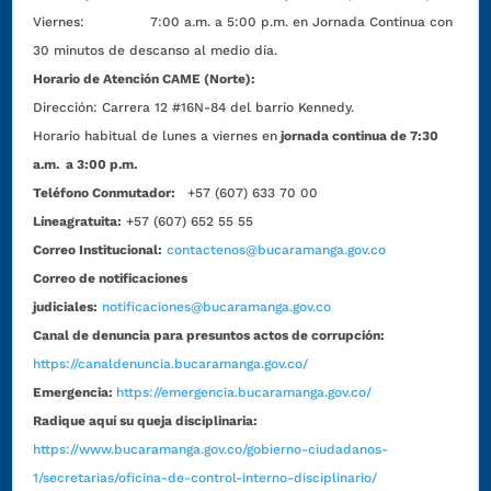
Viernes: 7:00 a.m. a 5:00 p.m. en Jornada Continua con
30 minutos de descanso al medio día.
Horario de Atención CAME (Norte):
Dirección:
Carrera 12 #16N-84 del barrio Kennedy.
Horario habitual de lunes a viernes en
jornada continua de 7:30
a.m. a 3:00 p.m.
Teléfono Conmutador:
+57 (607) 633 70 00
Líneagratuita:
+57 (607) 652 55 55
Correo Institucional:
contactenos@bucaramanga.gov.co
Correo de notificaciones
judiciales:
notificaciones@bucaramanga.gov.co
Canal de denuncia para presuntos actos de corrupción:
https://canaldenuncia.bucaramanga.gov.co/
Emergencia:
https://emergencia.bucaramanga.gov.co/
Radique aquí su queja disciplinaria:
https://www.bucaramanga.gov.co/gobierno-ciudadanos-
1/secretarias/oficina-de-control-interno-disciplinario/