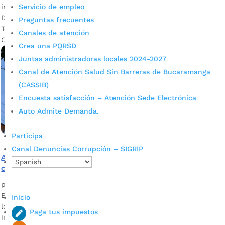
intervenidos. La inversión asciende a los $2.663 millones.
Servicio de empleo
Descargue audio: Nidia Carvajal, residente del barrio
Preguntas frecuentes
Terrazas / Geraldine Romero, ciudadana Sectores como
Canales de atención
Cabecera del Llano, La Floresta y […]
Crea una PQRSD
Juntas administradoras locales 2024-2027
Canal de Atención Salud Sin Barreras de Bucaramanga
(CASSIB)
Encuesta satisfacción – Atención Sede Electrónica
Auto Admite Demanda.
Participa
Canal Denuncias Corrupción – SIGRIP
Alcaldía ya instaló 5.675 nuevas luminarias Led en cinco
comunas de Bucaramanga
por
Alcaldía de Bucaramanga
|
Oct 2, 2020
|
Noticias
El propósito es la modernización del alumbrado público con
Inicio
los más altos estándares de calidad. Es de anotar que la
Paga tus impuestos
inversión, sumando el suministro de materiales y la