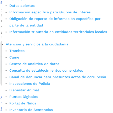
alumbrado público
Datos abiertos
por
Mónica María Farfán Sanabria
|
Feb 4, 2023
|
Noticias
Información específica para Grupos de Interés
Entérese sobre las exenciones, otorgadas por el Concejo
Obligación de reporte de información específica por
Municipal, que permitirán que los bumangueses que estén
parte de la entidad
en mora se pongan al día con la contribución al servicio de
Información tributaria en entidades territoriales locales
alumbrado público. Fotografía: Prensa Alcaldía de
Bucaramanga Actualmente, el Municipio de...
Atención y servicios a la ciudadanía
Trámites
Came
Centro de analítica de datos
Consulta de establecimientos comerciales
Canal de denuncia para presuntos actos de corrupción
Inspecciones de Policía
Bienestar Animal
Puntos Digitales
Arrancaron los vencimientos para declarar las
retenciones en la fuente de ICA efectuadas en agosto, en
Portal de Niños
Bucaramanga
Inventario de Sentencias