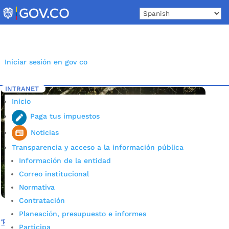
Skip
to
content
Iniciar sesión en gov co
INTRANET
Inicio
Etiqueta: Impuesto
5
Inicio
Paga tus impuestos
Noticias
Transparencia y acceso a la información pública
Información de la entidad
Correo institucional
Normativa
Contratación
Planeación, presupuesto e informes
‘Papayazo’ para los deudores del impuesto del
Participa