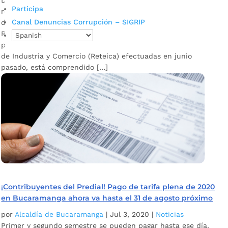
Desde la Secretaría de Hacienda de Bucaramanga se les
Participa
recuerda a los agentes retenedores que pueden elaborar la
Canal Denuncias Corrupción – SIGRIP
declaración de manera virtual. ¡Agentes retenedores!
Recuerden que el periodo de vencimiento de los plazos para
presentar la declaración y pago de retenciones en la fuente
de Industria y Comercio (Reteica) efectuadas en junio
pasado, está comprendido […]
¡Contribuyentes del Predial! Pago de tarifa plena de 2020
en Bucaramanga ahora va hasta el 31 de agosto próximo
por
Alcaldía de Bucaramanga
|
Jul 3, 2020
|
Noticias
Primer y segundo semestre se pueden pagar hasta ese día,