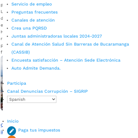
Servicio de empleo
por
Alcaldía de Bucaramanga
|
Sep 15, 2020
|
Noticias
La Alcaldía de Bucaramanga los invita a elaborar la
Preguntas frecuentes
declaración, presentarla y realizar el pago en línea, para
Canales de atención
evitar exponerse a contagios por Covid-19. La Secretaría de
Crea una PQRSD
Hacienda de Bucaramanga les recuerda a los agentes
Juntas administradoras locales 2024-2027
retenedores que el periodo de vencimiento de los plazos
Canal de Atención Salud Sin Barreras de Bucaramanga
para presentar la declaración y pago de retenciones en la
fuente […]
(CASSIB)
Encuesta satisfacción – Atención Sede Electrónica
Auto Admite Demanda.
Participa
Canal Denuncias Corrupción – SIGRIP
Inicio
Quedan pocos días para el pago del Predial 2020, sin
Paga tus impuestos
intereses y sin descuento