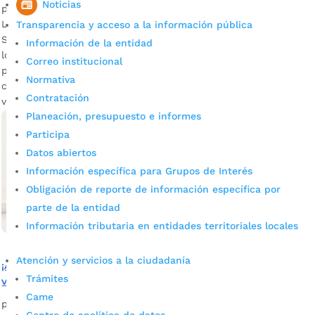
Noticias
por
Alcaldía de Bucaramanga
|
Ago 24, 2020
|
Noticias
La fecha límite de pago es el 31 de agosto próximo. Desde la
Transparencia y acceso a la información pública
Secretaría de Hacienda de Bucaramanga se les recuerda a
Información de la entidad
los contribuyentes del impuesto predial que hasta el
Correo institucional
próximo lunes 31 de agosto tienen plazo para pagar las
Normativa
cuotas correspondientes al primer y segundo semestre de la
Contratación
vigencia 2020, sin intereses y sin […]
Planeación, presupuesto e informes
Participa
Datos abiertos
Información específica para Grupos de Interés
Obligación de reporte de información específica por
parte de la entidad
Información tributaria en entidades territoriales locales
Atención y servicios a la ciudadanía
¡Agentes retenedores! Se habilitó la presentación y pago
Trámites
virtual de Reteica en Bucaramanga
Came
por
Alcaldía de Bucaramanga
|
Ago 18, 2020
|
Noticias