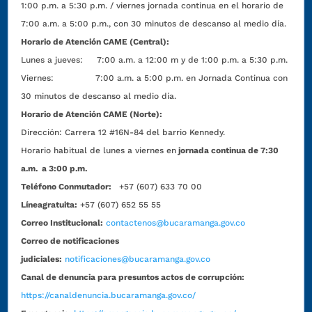
1:00 p.m. a 5:30 p.m. / viernes jornada continua en el horario de
7:00 a.m. a 5:00 p.m., con 30 minutos de descanso al medio día.
Horario de Atención CAME (Central):
Lunes a jueves: 7:00 a.m. a 12:00 m y de 1:00 p.m. a 5:30 p.m.
Viernes: 7:00 a.m. a 5:00 p.m. en Jornada Continua con
30 minutos de descanso al medio día.
Horario de Atención CAME (Norte):
Dirección:
Carrera 12 #16N-84 del barrio Kennedy.
Horario habitual de lunes a viernes en
jornada continua de 7:30
a.m. a 3:00 p.m.
Teléfono Conmutador:
+57 (607) 633 70 00
Líneagratuita:
+57 (607) 652 55 55
Correo Institucional:
contactenos@bucaramanga.gov.co
Correo de notificaciones
judiciales:
notificaciones@bucaramanga.gov.co
Canal de denuncia para presuntos actos de corrupción:
https://canaldenuncia.bucaramanga.gov.co/