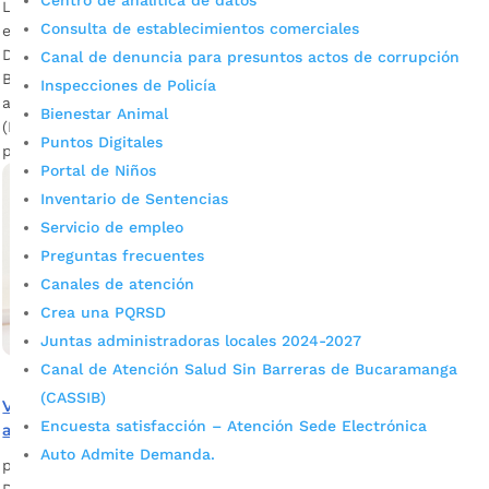
Centro de analítica de datos
La Alcaldía de Bucaramanga los invita a realizar este trámite
Consulta de establecimientos comerciales
en línea, para evitar exponerse a contagios por Covid-19.
Descargar audio: Saharay Rojas – Secretaria de Hacienda de
Canal de denuncia para presuntos actos de corrupción
Bucaramanga La Administración Municipal invita a los
Inspecciones de Policía
agentes de retención en la fuente de Industria y Comercio
Bienestar Animal
(Reteica) en Bucaramanga a aprovechar la nueva opción de
Puntos Digitales
presentación […]
Portal de Niños
Inventario de Sentencias
Servicio de empleo
Preguntas frecuentes
Canales de atención
Crea una PQRSD
Juntas administradoras locales 2024-2027
Canal de Atención Salud Sin Barreras de Bucaramanga
(CASSIB)
Vencimientos para declarar Reteica efectuado en junio
Encuesta satisfacción – Atención Sede Electrónica
arrancan este 15 de julio en Bucaramanga
Auto Admite Demanda.
por
Alcaldía de Bucaramanga
|
Jul 8, 2020
|
Noticias