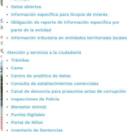
Datos abiertos
Información específica para Grupos de Interés
Con ‘Plan amanecer seguro’ acercamos oferta
Obligación de reporte de información específica por
institucional a ciudadanos habitantes de calle
parte de la entidad
por
admin_prensa
|
Abr 9, 2025
|
Noticias
Información tributaria en entidades territoriales locales
Se puso en marcha el ‘Plan amanecer seguro’ para
garantizar el bienestar de habitantes de calle, mientras
Atención y servicios a la ciudadanía
refuerza la seguridad de todos.
Trámites
Came
Centro de analítica de datos
Consulta de establecimientos comerciales
Canal de denuncia para presuntos actos de corrupción
Inspecciones de Policía
Bienestar Animal
Puntos Digitales
Portal de Niños
Inventario de Sentencias