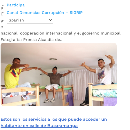
Participa
por
Silvia Natalia Fandiño Ardila
|
Jul 19, 2023
|
Noticias
Canal Denuncias Corrupción – SIGRIP
Estos recorridos se realizan con el fin de identificar a
personas migrantes que se encuentran en condición de
calle y dar respuesta de sus necesidades entre el gobierno
nacional, cooperación internacional y el gobierno municipal.
Fotografía: Prensa Alcaldía de...
Estos son los servicios a los que puede acceder un
habitante en calle de Bucaramanga