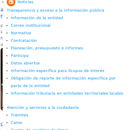
Noticias
Alcaldía ha brindado atención a más de 900 personas
Transparencia y acceso a la información pública
habitantes de calle
Información de la entidad
Correo institucional
por
admin_prensa
|
Mar 9, 2025
|
Noticias
Las jornadas de autocuidado llevadas a cabo por la Alcaldía
Normativa
han brindado atención a más de 900 personas habitantes
Contratación
de calle en Bucaramanga.
Planeación, presupuesto e informes
Participa
Datos abiertos
Información específica para Grupos de Interés
Obligación de reporte de información específica por
parte de la entidad
Información tributaria en entidades territoriales locales
Atención y servicios a la ciudadanía
Trámites
Came
Del olvido al escenario: Habitantes en calle conocen el