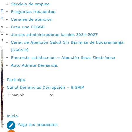
Servicio de empleo
El deporte es clave en reincorporación social de
Preguntas frecuentes
habitantes de calle
Canales de atención
por
admin_prensa
Crea una PQRSD
|
Mar 13, 2025
|
Noticias
Con el fin de incentivar la integración y bienestar de
Juntas administradoras locales 2024-2027
habitantes de calle en proceso de reincorporación, se
Canal de Atención Salud Sin Barreras de Bucaramanga
realizó una jornada deportiva.
(CASSIB)
Encuesta satisfacción – Atención Sede Electrónica
Auto Admite Demanda.
Participa
Canal Denuncias Corrupción – SIGRIP
Inicio
Paga tus impuestos