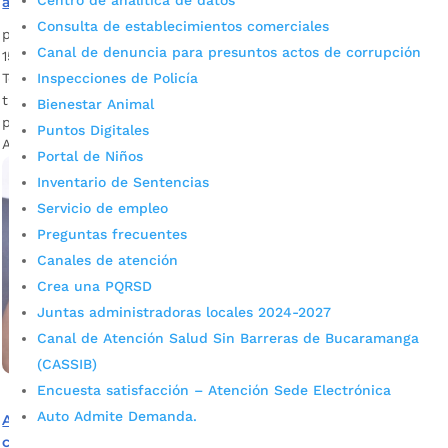
Centro de analítica de datos
arte y la magia del Teatro Santander
Consulta de establecimientos comerciales
por
Silvia Natalia Fandiño Ardila
|
Ago 15, 2023
|
Noticias
Canal de denuncia para presuntos actos de corrupción
15 habitantes en calle vivieron su primera experiencia en el
Inspecciones de Policía
Teatro Santander. Conozca en esta nota la vivencia que
tuvieron y cómo sirven estos espacios culturales en los
Bienestar Animal
procesos de rehabilitación e inclusión. Fotografía: Prensa
Puntos Digitales
Alcaldía de Bucaramanga La...
Portal de Niños
Inventario de Sentencias
Servicio de empleo
Preguntas frecuentes
Canales de atención
Crea una PQRSD
Juntas administradoras locales 2024-2027
Canal de Atención Salud Sin Barreras de Bucaramanga
(CASSIB)
Encuesta satisfacción – Atención Sede Electrónica
Auto Admite Demanda.
Alcaldía lidera recorridos para identificar a migrantes en
condición de calle