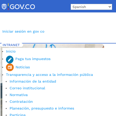
Skip
to
content
Iniciar sesión en gov co
INTRANET
Inicio
Etiqueta: habitantes de calle Bucaramanga
5
Inicio
Paga tus impuestos
Noticias
Transparencia y acceso a la información pública
Información de la entidad
Correo institucional
Normativa
Contratación
Planeación, presupuesto e informes
Participa