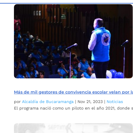
Inicio
Etiqueta: Convivencia
5
Más de mil gestores de convivencia escolar velan por 
por
Alcaldía de Bucaramanga
|
Nov 21, 2023
|
Noticias
El programa nació como un piloto en el año 2021, donde se