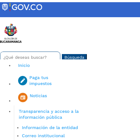
Skip
to
content
INTRANET
Buscar:
Search
for...
Inicio
Paga tus
impuestos
Iniciar sesión en gov co
Noticias
Transparencia y acceso a la
información pública
Información de la entidad
Correo institucional