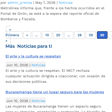
por
admin_prensa
|
May 7, 2026
|
Noticias
Metrolínea informa que, frente a los hechos ocurridos en el
Portal de Girón, se está a la espera del reporte oficial de
Bomberos y Fiscalía.
«
Primera
«
...
10
20
...
28
29
30
»
Más Noticias para ti
El arte y la cultura se respetan
Jun 10, 2026
|
Noticias
El arte y la cultura se respetan. El IMCT rechaza
cualquier actuación dirigida a coaccionar, con ocasión de
sus decisiones políticas.
Bucaramanga tiene un lugar seguro para las mujeres
Jun 10, 2026
|
Noticias
Las mujeres de Bucaramanga tienen un espacio seguro
para su atención, orientación y protección. La Alcaldía de