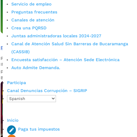
Servicio de empleo
Preguntas frecuentes
Canales de atención
Crea una PQRSD
Juntas administradoras locales 2024-2027
Canal de Atención Salud Sin Barreras de Bucaramanga
Postúlese a los proyectos para víctimas del conflicto
(CASSIB)
por
admin_prensa
|
May 11, 2026
|
Noticias
Encuesta satisfacción – Atención Sede Electrónica
IMEBU abre convocatoria para fortalecer proyectos
Auto Admite Demanda.
productivos de víctimas del conflicto armado. la Alcaldía de
Bucaramanga, a través del Instituto...
Participa
Canal Denuncias Corrupción – SIGRIP
Inicio
Paga tus impuestos