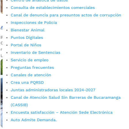
Centro de analítica de datos
Consulta de establecimientos comerciales
Canal de denuncia para presuntos actos de corrupción
Inspecciones de Policía
Así quedó el Parque de las Cigarras tras reverdecimiento
Bienestar Animal
por
admin_prensa
|
May 9, 2026
|
Noticias
Puntos Digitales
Con más de 3.000 plantas y 3.000 metros cuadrados de
Portal de Niños
reverdecimiento, se transformó el parque de Las Cigarras.
Inventario de Sentencias
La Empresa de Aseo de Bucaramanga,...
Servicio de empleo
Preguntas frecuentes
Canales de atención
Crea una PQRSD
Juntas administradoras locales 2024-2027
Canal de Atención Salud Sin Barreras de Bucaramanga
(CASSIB)
Encuesta satisfacción – Atención Sede Electrónica
Auto Admite Demanda.