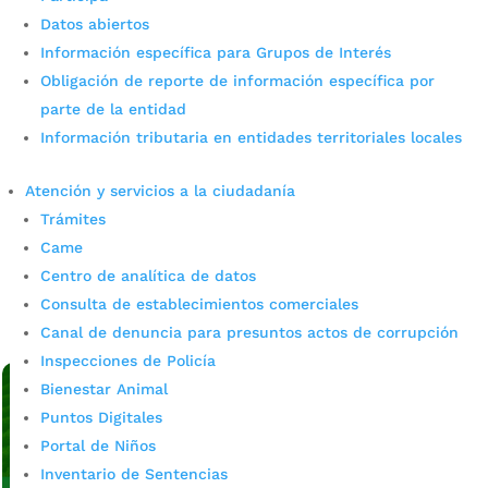
Datos abiertos
Información específica para Grupos de Interés
Obligación de reporte de información específica por
parte de la entidad
Información tributaria en entidades territoriales locales
Alcaldía avanza en alianzas para
legalización de barrios
Atención y servicios a la ciudadanía
Trámites
por
admin_prensa
|
Jul 2, 2026
|
Noticias
Came
La Secretaría de Planeación de Bucaramanga continúa
Centro de analítica de datos
consolidando alianzas para fortalecer los procesos de
legalización y regularización de barrios en la ciudad. La
Consulta de establecimientos comerciales
Secretaría de Planeación de...
Canal de denuncia para presuntos actos de corrupción
leer más
Inspecciones de Policía
Bienestar Animal
Puntos Digitales
Portal de Niños
Inventario de Sentencias