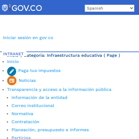
Skip
to
content
Iniciar sesión en gov co
INTRANET
Inicio
Categoría: Infraestructura educativa
( Page )
5
Inicio
Última noticia.
Paga tus impuestos
Noticias
Transparencia y acceso a la información pública
Información de la entidad
Correo institucional
Normativa
Contratación
Planeación, presupuesto e informes
Participa