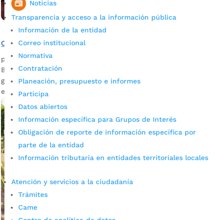
Noticias
Transparencia y acceso a la información pública
Información de la entidad
Congreso AFIDA 2026 cerró con éxito en Bucaramanga
Correo institucional
Normativa
por
admin_prensa
|
May 9, 2026
|
Noticias
Contratación
Bucaramanga fortalece su posicionamiento como ciudad de
grandes eventos con el Congreso AFIDA 2026. Neomundo fue
Planeación, presupuesto e informes
el escenario del Congreso AFIDA...
Participa
Datos abiertos
Información específica para Grupos de Interés
Obligación de reporte de información específica por
parte de la entidad
Información tributaria en entidades territoriales locales
Atención y servicios a la ciudadanía
Trámites
Came