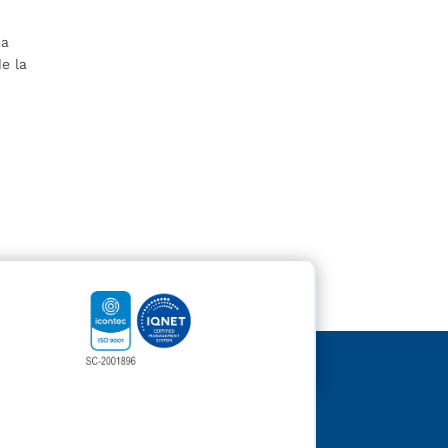
ma
e la