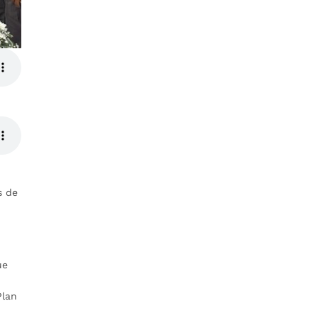
s de
ue
Plan