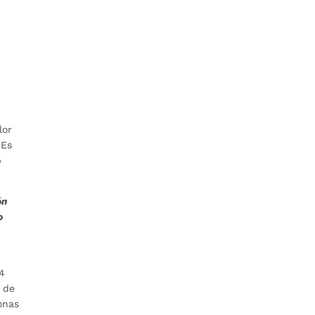
lor
 Es
o
ón
o
24
o de
onas