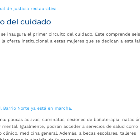
l de justicia restaurativa
to del cuidado
se inaugura el primer circuito del cuidado. Este comprende sei
la oferta institucional a estas mujeres que se dedican a esta la
el Barrio Norte ya está en marcha.
o: pausas activas, caminatas, sesiones de bailoterapia, natació
y mental. Igualmente, podrán acceder a servicios de salud como
o clínico, medicina general. Además, a becas escolares, talleres
ibles desde la Alcaldía de Bucaramanga.