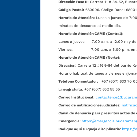
Dirección Fase II:
Carrera 11 # 34-52, Bucar
Código Postal:
680006. Código Dane: 68001
Horario de Atención:
Lunes a jueves de 7:00 
minutos de descanso al medio día.
Horario de Atención CAME (Central):
Lunes a jueves: 7:00 a.m. a 12:00 m y de 
Viernes: 7:00 a.m. a 5:00 p.m. en Jorn
Horario de Atención CAME (Norte):
Dirección:
Carrera 12 #16N-84 del barrio Ke
Horario habitual de lunes a viernes en
jorna
Teléfono Conmutador:
+57 (607) 633 70 0
Líneagratuita:
+57 (607) 652 55 55
Correo Institucional:
contactenos@bucarama
Correo de notificaciones judiciales:
notific
Canal de denuncia para presuntos actos de 
Emergencia:
https://emergencia.bucaramang
Radique aquí su queja disciplinaria:
https://