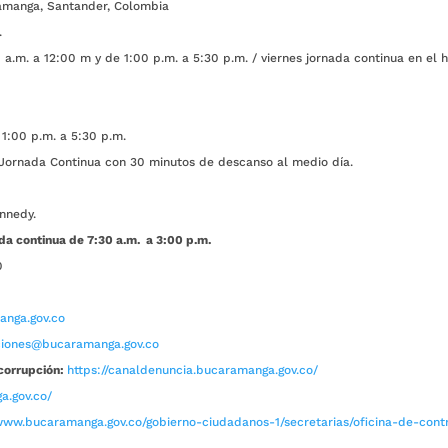
amanga, Santander, Colombia
.
a.m. a 12:00 m y de 1:00 p.m. a 5:30 p.m. / viernes jornada continua en el h
1:00 p.m. a 5:30 p.m.
ada Continua con 30 minutos de descanso al medio día.
nnedy.
da continua de 7:30 a.m. a 3:00 p.m.
0
nga.gov.co
aciones@bucaramanga.gov.co
corrupción:
https://canaldenuncia.bucaramanga.gov.co/
a.gov.co/
www.bucaramanga.gov.co/gobierno-ciudadanos-1/secretarias/oficina-de-contro