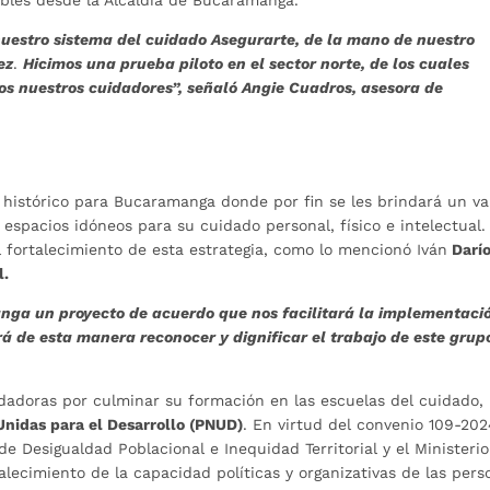
nuestro sistema del cuidado Asegurarte, de la mano de nuestro
ez
.
Hicimos una prueba piloto en el sector norte, de los cuales
os nuestros cuidadores”, señaló Angie Cuadros, asesora de
 histórico para Bucaramanga donde por fin se les brindará un va
espacios idóneos para su cuidado personal, físico e intelectual.
 fortalecimiento de esta estrategia, como lo mencionó Iván
Darí
l.
nga un proyecto de acuerdo que nos facilitará la implementaci
rá de esta manera reconocer y dignificar el trabajo de este grup
idadoras por culminar su formación en las escuelas del cuidado,
Unidas para el Desarrollo (PNUD)
. En virtud del convenio 109-20
e Desigualdad Poblacional e Inequidad Territorial y el Ministeri
alecimiento de la capacidad políticas y organizativas de las pers