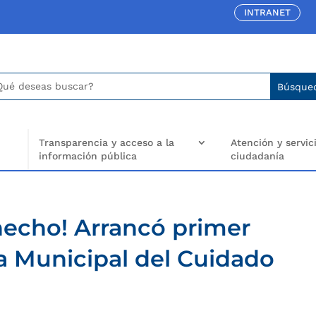
INTRANET
car:
arch
..
Transparencia y acceso a la
Atención y servici
información pública
ciudadanía
hecho! Arrancó primer
ma Municipal del Cuidado