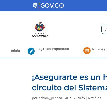
Skip
to
content
Bus
Se
for.
Paga tus impuestos
Noticias
Inicio
¡Asegurarte es un 
circuito del Siste
por
admin_prensa
|
Jun 6, 2025
|
Noticias