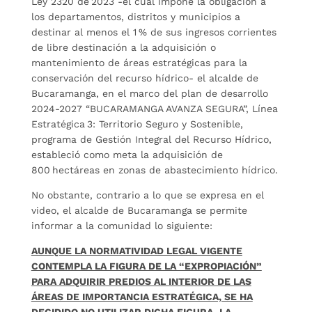
Ley 2320 de 2023 -el cual impone la obligación a
los departamentos, distritos y municipios a
destinar al menos el 1 % de sus ingresos corrientes
de libre destinación a la adquisición o
mantenimiento de áreas estratégicas para la
conservación del recurso hídrico- el alcalde de
Bucaramanga, en el marco del plan de desarrollo
2024‑2027 “BUCARAMANGA AVANZA SEGURA”, Línea
Estratégica 3: Territorio Seguro y Sostenible,
programa de Gestión Integral del Recurso Hídrico,
estableció como meta la adquisición de
800 hectáreas en zonas de abastecimiento hídrico.
No obstante, contrario a lo que se expresa en el
video, el alcalde de Bucaramanga se permite
informar a la comunidad lo siguiente:
AUNQUE LA NORMATIVIDAD LEGAL VIGENTE
CONTEMPLA LA FIGURA DE LA “EXPROPIACIÓN”
PARA ADQUIRIR PREDIOS AL INTERIOR DE LAS
ÁREAS DE IMPORTANCIA ESTRATÉGICA, SE HA
DECIDIDO NO UTILIZAR DICHA FIGURA.
LA