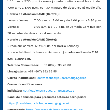
1:00 p.m. a 5:30 p.m. / viernes jornada continua en el horario de
7:00 a.m. a 5:00 p.m., con 30 minutos de descanso al medio día.
Horario de Atención CAME (Central):
Lunes a jueves: 7:00 a.m. a 12:00 m y de 1:00 p.m. a 5:30 p.m.
Viernes: 7:00 a.m. a 5:00 p.m. en Jornada Continua con
30 minutos de descanso al medio día.
Horario de Atención CAME (Norte):
Dirección:
Carrera 12 #16N-84 del barrio Kennedy.
Horario habitual de lunes a viernes en
jornada continua de 7:30
a.m. a 3:00 p.m.
Teléfono Conmutador:
+57 (607) 633 70 00
Líneagratuita:
+57 (607) 652 55 55
Correo Institucional:
contactenos@bucaramanga.gov.co
Correo de notificaciones
judiciales:
notificaciones@bucaramanga.gov.co
Canal de denuncia para presuntos actos de corrupción:
https://canaldenuncia.bucaramanga.gov.co/
Emergencia:
https://emergencia.bucaramanga.gov.co/