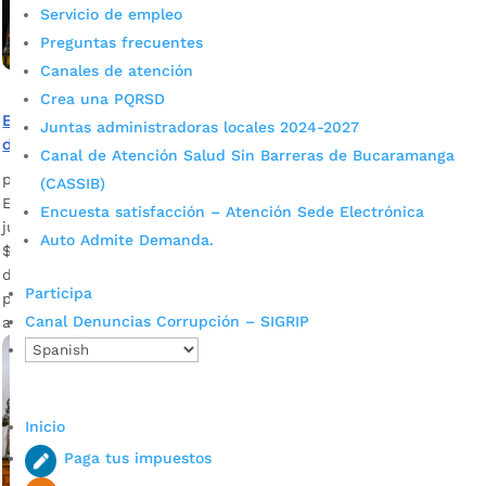
Servicio de empleo
Preguntas frecuentes
Canales de atención
Crea una PQRSD
En septiembre estará lista la obra civil del Teatro Escuela
Juntas administradoras locales 2024-2027
de Bucaramanga
Canal de Atención Salud Sin Barreras de Bucaramanga
por
Alcaldía de Bucaramanga
|
Ago 3, 2020
|
Noticias
(CASSIB)
El escenario se ubica en la calle 33, entre carreras 18 y 19,
Encuesta satisfacción – Atención Sede Electrónica
junto al Teatro Santander y la inversión asciende a los
Auto Admite Demanda.
$6.000 millones. Descargue audio: Antonio José Díaz Ardila,
director Ejecutivo de la Fundación Teatro La consigna es
Participa
propiciar un sitio de calidad para la formación de los
Canal Denuncias Corrupción – SIGRIP
artistas y talentos locales quienes son […]
Inicio
Paga tus impuestos