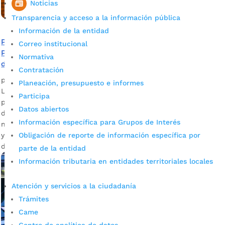
Noticias
Transparencia y acceso a la información pública
Información de la entidad
Próxima entrega del Programa de Alimentación Escolar
Correo institucional
PAE en contingencia por Covid-19 se realizará el lunes 10
Normativa
de agosto
Contratación
por
Alcaldía de Bucaramanga
|
Ago 3, 2020
|
Noticias
Planeación, presupuesto e informes
La Secretaría de Educación de Bucaramanga recordó a los
Participa
padres de familia revisar la fecha de vencimiento y estado
Datos abiertos
de los productos que recibe, antes de retirarse del lugar. La
Información específica para Grupos de Interés
novena entrega del Programa de Alimentación Escolar- PAE-
ya tiene fecha establecida por la Secretaría de Educación
Obligación de reporte de información específica por
de Bucaramanga y será el lunes 10 de […]
parte de la entidad
Información tributaria en entidades territoriales locales
Atención y servicios a la ciudadanía
Trámites
Came