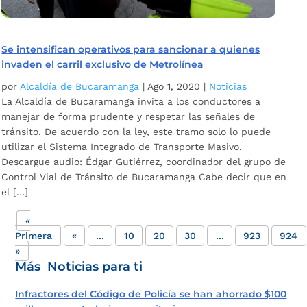
Se intensifican operativos para sancionar a quienes
invaden el carril exclusivo de Metrolínea
por
Alcaldía de Bucaramanga
|
Ago 1, 2020
|
Noticias
La Alcaldía de Bucaramanga invita a los conductores a
manejar de forma prudente y respetar las señales de
tránsito. De acuerdo con la ley, este tramo solo lo puede
utilizar el Sistema Integrado de Transporte Masivo.
Descargue audio: Édgar Gutiérrez, coordinador del grupo de
Control Vial de Tránsito de Bucaramanga Cabe decir que en
el […]
«
Primera
«
...
10
20
30
...
923
924
»
Más Noticias para ti
Infractores del Código de Policía se han ahorrado $100