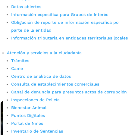
Datos abiertos
Información específica para Grupos de Interés
Obligación de reporte de información específica por
parte de la entidad
Información tributaria en entidades territoriales locales
Así funciona el reverdecimiento
de Bucaramanga con propósito
Atención y servicios a la ciudadanía
Trámites
por
admin_prensa
|
Jul 4, 2025
|
Noticias
Came
El Alcalde de Bucaramanga Jaime Andrés Beltrán,
Centro de analítica de datos
continúa consolidando su compromiso con el
Consulta de establecimientos comerciales
embellecimiento y recuperación del espacio público. Lo
anterior, enmarcado en la estrategia Segundas...
Canal de denuncia para presuntos actos de corrupción
leer más
Inspecciones de Policía
Bienestar Animal
Puntos Digitales
Portal de Niños
Inventario de Sentencias