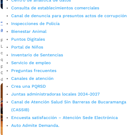
Centro de analítica de datos
Consulta de establecimientos comerciales
Canal de denuncia para presuntos actos de corrupción
“Los agentes de tránsito no son los enemigos, son los
Inspecciones de Policía
amigos en la vía pública»
Bienestar Animal
Puntos Digitales
por
Alcaldía de Bucaramanga
|
Ago 3, 2020
|
Noticias
La Alcaldía de Bucaramanga invita a los ciudadanos a tomar
Portal de Niños
conciencia como actores viales y respetar a las autoridades
Inventario de Sentencias
que regulan la circulación de vehículos. Día a día se trabaja
Servicio de empleo
por reivindicar la confianza y consolidar la seguridad. Édgar
Preguntas frecuentes
Gutiérrez es uno de los agentes de tránsito quien lidera
Canales de atención
diversos operativos en la ciudad, como el […]
Crea una PQRSD
Juntas administradoras locales 2024-2027
Canal de Atención Salud Sin Barreras de Bucaramanga
(CASSIB)
Encuesta satisfacción – Atención Sede Electrónica
Auto Admite Demanda.