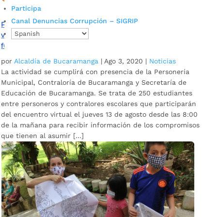
Participa
Canal Denuncias Corrupción – SIGRIP
Personeros y contralores escolares tendrán encuentro
virtual el 13 de agosto para conocer más sobre sus
funciones y responsabilidades
por
Alcaldía de Bucaramanga
|
Ago 3, 2020
|
Noticias
La actividad se cumplirá con presencia de la Personería
Municipal, Contraloría de Bucaramanga y Secretaría de
Educación de Bucaramanga. Se trata de 250 estudiantes
entre personeros y contralores escolares que participarán
del encuentro virtual el jueves 13 de agosto desde las 8:00
de la mañana para recibir información de los compromisos
que tienen al asumir […]