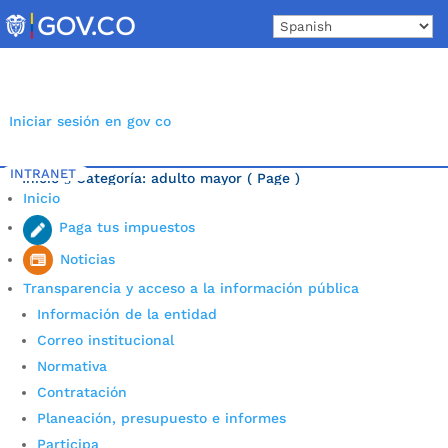
Skip
to
content
Iniciar sesión en gov co
INTRANET
Inicio
Categoría: adulto mayor
( Page )
5
Inicio
Última noticia.
Paga tus impuestos
Noticias
Transparencia y acceso a la información pública
Información de la entidad
Correo institucional
Normativa
Contratación
Planeación, presupuesto e informes
Participa