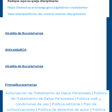
Radique aquí su queja disciplinaria:
https://www.bucaramanga.gov.co/gobierno-ciudadanos-
1/secretarias/oficina-de-control-interno-disciplinario/
Alcaldía de Bucaramanga
Funcionarios y contratistas
@AlcaldíaBGA
Alcaldía de Bucaramanga
PrensaBucaramanga
Autorización de Tratamiento de Datos Personales
|
Política
de Tratamiento de Datos Personales
|
Política web y
condiciones de uso
|
Política editorial
|
Plan de
comunicaciones
|
Política de derechos de autor
|
Política