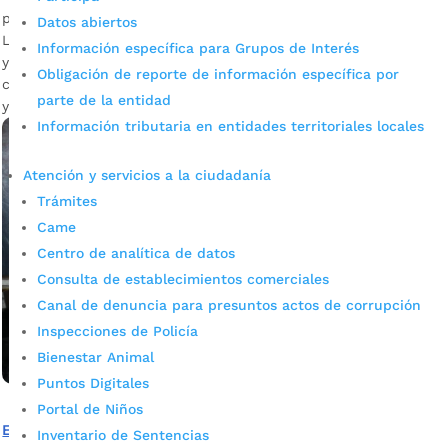
por
Mónica María Farfán Sanabria
|
Dic 7, 2023
|
Noticias
Datos abiertos
Llegó diciembre y la capital santandereana se vistió de color
Información específica para Grupos de Interés
y luz con la instalación del alumbrado navideño. Conozca
Obligación de reporte de información específica por
cuál es la ruta de iluminación que pueden recorrer propios
parte de la entidad
y visitantes.
Información tributaria en entidades territoriales locales
Atención y servicios a la ciudadanía
Trámites
Came
Centro de analítica de datos
Consulta de establecimientos comerciales
Canal de denuncia para presuntos actos de corrupción
Inspecciones de Policía
Bienestar Animal
Puntos Digitales
Portal de Niños
Estas son las restricciones para la venta y uso de pólvora
Inventario de Sentencias