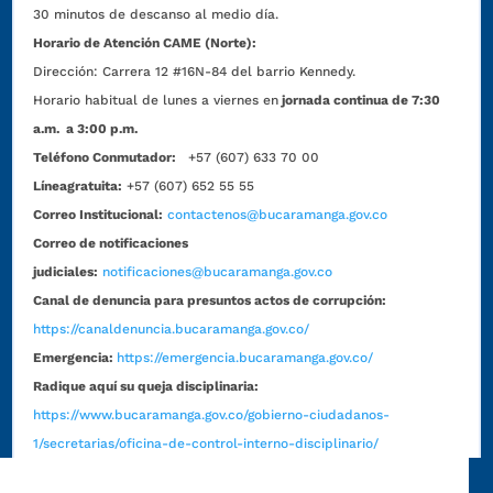
30 minutos de descanso al medio día.
Horario de Atención CAME (Norte):
Dirección:
Carrera 12 #16N-84 del barrio Kennedy.
Horario habitual de lunes a viernes en
jornada continua de 7:30
a.m. a 3:00 p.m.
Teléfono Conmutador:
+57 (607) 633 70 00
Líneagratuita:
+57 (607) 652 55 55
Correo Institucional:
contactenos@bucaramanga.gov.co
Correo de notificaciones
judiciales:
notificaciones@bucaramanga.gov.co
Canal de denuncia para presuntos actos de corrupción:
https://canaldenuncia.bucaramanga.gov.co/
Emergencia:
https://emergencia.bucaramanga.gov.co/
Radique aquí su queja disciplinaria:
https://www.bucaramanga.gov.co/gobierno-ciudadanos-
1/secretarias/oficina-de-control-interno-disciplinario/