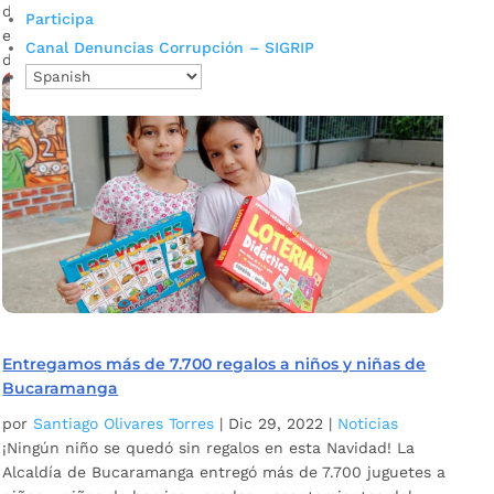
donde se expusieron los resultados de Navidad, Año Nuevo,
Participa
el balance del 2022, los planes de seguridad para el 'Puente
Canal Denuncias Corrupción – SIGRIP
de Reyes´ y el ‘Plan Retorno’ el...
Entregamos más de 7.700 regalos a niños y niñas de
Bucaramanga
por
Santiago Olivares Torres
|
Dic 29, 2022
|
Noticias
¡Ningún niño se quedó sin regalos en esta Navidad! La
Alcaldía de Bucaramanga entregó más de 7.700 juguetes a