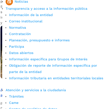
por
Mónica María Farfán Sanabria
|
Nov 21, 2023
|
Noticias
Noticias
Se aproximan las fiestas decembrinas y la capital
Transparencia y acceso a la información pública
santandereana se empieza a vestir de color y luz con la
Información de la entidad
instalación del alumbrado navideño que cautivará a propios
Correo institucional
y visitantes.
Normativa
Contratación
Planeación, presupuesto e informes
Participa
Datos abiertos
Información específica para Grupos de Interés
Obligación de reporte de información específica por
parte de la entidad
Información tributaria en entidades territoriales locales
Alcaldía firmó convenio con la ESSA para garantizar el
Atención y servicios a la ciudadanía
alumbrado navideño de 2023
Trámites
Came
por
Mónica María Farfán Sanabria
|
Jul 4, 2023
|
Noticias
Desde ya, el Gobierno del alcalde Juan Carlos Cárdenas