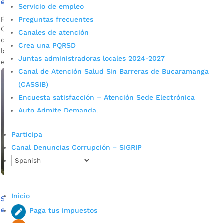
en Bucaramanga este fin de año
Servicio de empleo
por
Alcaldía de Bucaramanga
|
Dic 5, 2023
|
Noticias
Preguntas frecuentes
Con el objetivo de disminuir la cantidad de pólvora que se
Canales de atención
distribuye y manipula en la capital santandereana, durante
Crea una PQRSD
las festividades de fin de año, se estableció un plan
Juntas administradoras locales 2024-2027
estratégico controlar su comercialización y quema.
Canal de Atención Salud Sin Barreras de Bucaramanga
(CASSIB)
Encuesta satisfacción – Atención Sede Electrónica
Auto Admite Demanda.
Participa
Canal Denuncias Corrupción – SIGRIP
Inicio
Se están instalando más de un millón de luces navideñas
en Bucaramanga
Paga tus impuestos