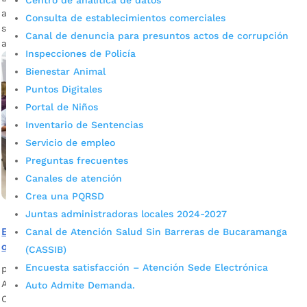
Centro de analítica de datos
aseguró que en las próximas fiestas decembrina, la capital
Consulta de establecimientos comerciales
santandereana se vuelva a vestir de color y luz para cautivar
Canal de denuncia para presuntos actos de corrupción
a los bumangueses con el alumbrado navideño.
Inspecciones de Policía
Bienestar Animal
Puntos Digitales
Portal de Niños
Inventario de Sentencias
Servicio de empleo
Preguntas frecuentes
Canales de atención
Crea una PQRSD
Juntas administradoras locales 2024-2027
Bucaramanga no registró homicidios ni personas
Canal de Atención Salud Sin Barreras de Bucaramanga
quemadas en Navidad y Año Nuevo
(CASSIB)
Encuesta satisfacción – Atención Sede Electrónica
por
Alcaldía de Bucaramanga
|
Ene 3, 2023
|
Noticias
Así lo confirmó el alcalde de Bucaramanga, Juan Carlos
Auto Admite Demanda.
Cárdenas Rey, tras el primer Consejo de Seguridad del 2023