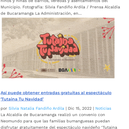
niños y niñas de barrios, veredas y asentamientos del
Municipio. Fotografía: Silvia Fandiño Ardila / Prensa Alcaldía
de Bucaramanga La Administración, en...
Así puede obtener entradas gratuitas al espectáculo
‘Tutaina Tu Navidad’
por
Silvia Natalia Fandiño Ardila
|
Dic 15, 2022
|
Noticias
La Alcaldía de Bucaramanga realizó un convenio con
Neomundo para que las familias bumanguesas puedan
disfrutar gratuitamente del espectáculo navideño ‘Tutaina