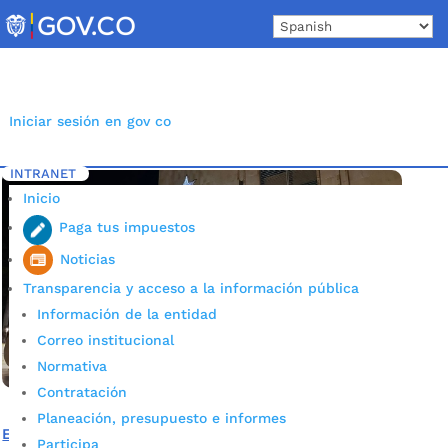
Skip
to
content
Iniciar sesión en gov co
INTRANET
Inicio
Etiqueta: Navidad
5
Inicio
Paga tus impuestos
Noticias
Transparencia y acceso a la información pública
Información de la entidad
Correo institucional
Normativa
Contratación
Planeación, presupuesto e informes
Esta es la ruta del alumbrado navideño en Bucaramanga
Participa