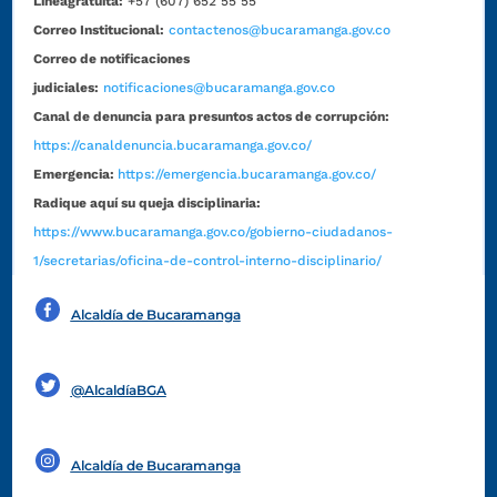
Líneagratuita:
+57 (607) 652 55 55
Correo Institucional:
contactenos@bucaramanga.gov.co
Correo de notificaciones
judiciales:
notificaciones@bucaramanga.gov.co
Canal de denuncia para presuntos actos de corrupción:
https://canaldenuncia.bucaramanga.gov.co/
Emergencia:
https://emergencia.bucaramanga.gov.co/
Radique aquí su queja disciplinaria:
https://www.bucaramanga.gov.co/gobierno-ciudadanos-
1/secretarias/oficina-de-control-interno-disciplinario/
Alcaldía de Bucaramanga
Funcionarios y contratistas
@AlcaldíaBGA
Alcaldía de Bucaramanga