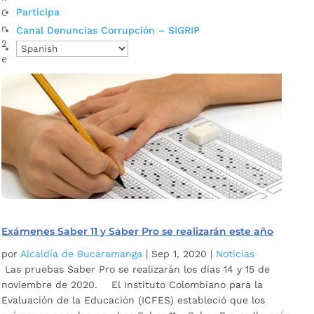
Participa
Colombiano para la Evaluación de la Educación, Icfes,
modificó el cronograma del examen Saber 11 calendario A
Canal Denuncias Corrupción – SIGRIP
2020 y estableció como nuevas fechas de presentación de
estas pruebas del Estado, los días […]
Exámenes Saber 11 y Saber Pro se realizarán este año
por
Alcaldía de Bucaramanga
|
Sep 1, 2020
|
Noticias
Las pruebas Saber Pro se realizarán los días 14 y 15 de
noviembre de 2020. El Instituto Colombiano para la
Evaluación de la Educación (ICFES) estableció que los