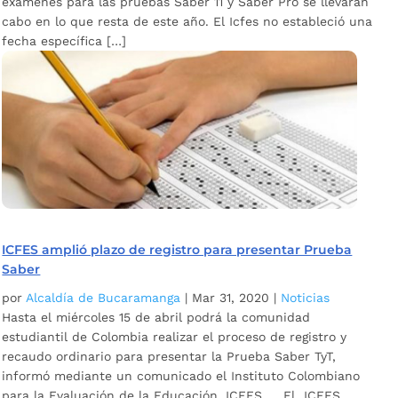
exámenes para las pruebas Saber 11 y Saber Pro se llevarán
cabo en lo que resta de este año. El Icfes no estableció una
fecha específica […]
ICFES amplió plazo de registro para presentar Prueba
Saber
por
Alcaldía de Bucaramanga
|
Mar 31, 2020
|
Noticias
Hasta el miércoles 15 de abril podrá la comunidad
estudiantil de Colombia realizar el proceso de registro y
recaudo ordinario para presentar la Prueba Saber TyT,
informó mediante un comunicado el Instituto Colombiano
para la Evaluación de la Educación, ICFES. El ICFES,