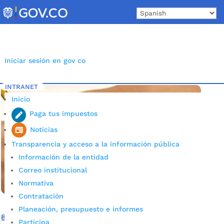
Skip
to
content
Iniciar sesión en gov co
INTRANET
Inicio
Etiqueta: ICFES
5
Inicio
Paga tus impuestos
Noticias
Transparencia y acceso a la información pública
Información de la entidad
Correo institucional
Normativa
Contratación
Planeación, presupuesto e informes
8.093 estudiantes presentarán el ICFES este fin de
Participa