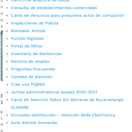
Centro de analítica de datos
domingo 4 de octubre. El Gobierno colombiano a través del
Icfes y el Ministerio de Educación Nacional, y en el propósito
Consulta de establecimientos comerciales
de fortalecer el servicio y bienestar de las comunidades
Canal de denuncia para presuntos actos de corrupción
educativas del país tomó la determinación de cubrir el 50%
Inspecciones de Policía
del valor de las pruebas […]
Bienestar Animal
Puntos Digitales
Portal de Niños
Inventario de Sentencias
Servicio de empleo
Preguntas frecuentes
Canales de atención
Crea una PQRSD
Juntas administradoras locales 2024-2027
El sábado 7 de noviembre se presentarán las pruebas
Canal de Atención Salud Sin Barreras de Bucaramanga
Saber 11, calendario A año 2020
(CASSIB)
por
Alcaldía de Bucaramanga
|
Sep 15, 2020
|
Noticias
Encuesta satisfacción – Atención Sede Electrónica
La presentación de estos exámenes será presencial.
Auto Admite Demanda.
Asimismo, se estableció aplazar las pruebas Pre saber.
Mediante una nueva Resolución, la Dirección del Instituto