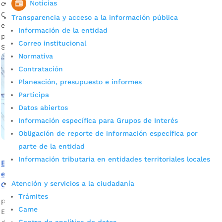
Noticias
competencias alcanzadas. Desde el año 2016 el Instituto
Colombiano para la Evaluación de la Educación- ICFES-
Transparencia y acceso a la información pública
estandarizó cuatro competencias para ser evaluadas en el
Información de la entidad
país (matemáticas, lectura crítica, Ciencias Naturales,
Correo institucional
Sociales y ciudadanas), […]
Normativa
Contratación
Planeación, presupuesto e informes
Participa
Datos abiertos
Información específica para Grupos de Interés
Obligación de reporte de información específica por
parte de la entidad
Información tributaria en entidades territoriales locales
El 50 % del valor de la prueba Saber 11 Calendario A de
estudiantes de colegios oficiales será financiado por el
Atención y servicios a la ciudadanía
Gobierno Nacional
Trámites
por
Alcaldía de Bucaramanga
|
Sep 26, 2020
|
Noticias
Came
El Icfes amplió la fecha de inscripción ordinaria hasta el