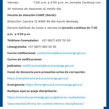
Viernes: 7:00 a.m. a 5:00 p.m. en Jornada Continua con
30 minutos de descanso al medio día.
Horario de Atención CAME (Norte):
Dirección:
Carrera 12 #16N-84 del barrio Kennedy.
Horario habitual de lunes a viernes en
jornada continua de 7:30
a.m. a 3:00 p.m.
Teléfono Conmutador:
+57 (607) 633 70 00
Líneagratuita:
+57 (607) 652 55 55
Correo Institucional:
contactenos@bucaramanga.gov.co
Correo de notificaciones
judiciales:
notificaciones@bucaramanga.gov.co
Canal de denuncia para presuntos actos de corrupción:
https://canaldenuncia.bucaramanga.gov.co/
Emergencia:
https://emergencia.bucaramanga.gov.co/
Radique aquí su queja disciplinaria:
https://www.bucaramanga.gov.co/gobierno-ciudadanos-
1/secretarias/oficina-de-control-interno-disciplinario/