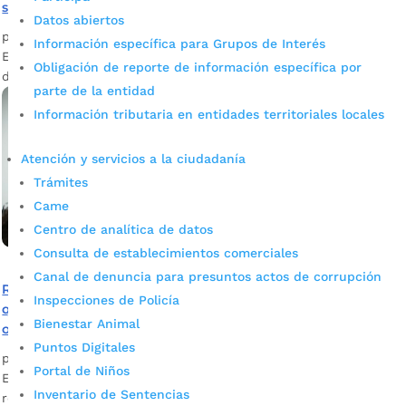
semana en Bucaramanga
Datos abiertos
por
Milena Bernal
|
Sep 2, 2022
|
Noticias
Información específica para Grupos de Interés
En Bucaramanga están dispuestos 23 puntos para el
Obligación de reporte de información específica por
desarrollo de la prueba Icfes Saber 11.
parte de la entidad
Información tributaria en entidades territoriales locales
Atención y servicios a la ciudadanía
Trámites
Came
Centro de analítica de datos
Consulta de establecimientos comerciales
Canal de denuncia para presuntos actos de corrupción
Recomendaciones del Ministerio de Salud a estudiantes
Inspecciones de Policía
que presentan pruebas del Icfes este domingo 18 de
Bienestar Animal
octubre
Puntos Digitales
por
Alcaldía de Bucaramanga
|
Oct 17, 2020
|
Noticias
Portal de Niños
El Icfes entregó a 96 entes territoriales de educación, la
Inventario de Sentencias
resolución que contiene los protocolos de bioseguridad. Con