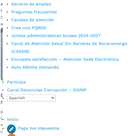
el fin de que conozcan las medidas de bioseguridad que se
Servicio de empleo
tendrán en cuenta para la aplicación del Examen Saber 11º –
Preguntas frecuentes
Calendario B, a realizarse el próximo domingo 18 de octubre
Canales de atención
en todo el país, el […]
Crea una PQRSD
Juntas administradoras locales 2024-2027
Canal de Atención Salud Sin Barreras de Bucaramanga
(CASSIB)
Encuesta satisfacción – Atención Sede Electrónica
Auto Admite Demanda.
Participa
Canal Denuncias Corrupción – SIGRIP
En Bucaramanga están los estudiantes bachilleres con
mejores competencias frente al ICFES
por
Alcaldía de Bucaramanga
|
Oct 13, 2020
|
Noticias
Las materias competentes evaluadas por el Icfes son
Inicio
matemáticas, lectura crítica, Ciencias Naturales, Sociales y
Paga tus impuestos
ciudadanas. Bucaramanga es primera con 36,2% de