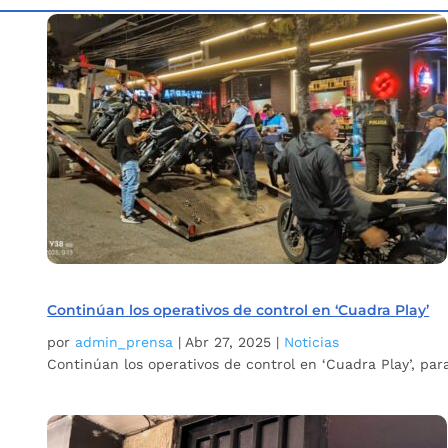
Inicio
Etiqueta: Cuadra Play
5
Continúan los operativos de control en ‘Cuadra Play’
por
admin_prensa
|
Abr 27, 2025
|
Noticias
Continúan los operativos de control en ‘Cuadra Play’, pa