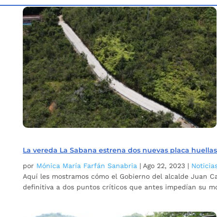
Inicio
Etiqueta: Corregimientos de Bucaramanga
5
La vereda La Sabana estrena dos nuevas placa huella
por
Mónica María Farfán Sanabria
|
Ago 22, 2023
|
Noticia
Aquí les mostramos cómo el Gobierno del alcalde Juan Ca
definitiva a dos puntos críticos que antes impedían su mo