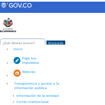
Skip
to
content
INTRANET
Buscar:
Search
for...
Inicio
Paga tus
impuestos
Iniciar sesión en gov co
Noticias
Transparencia y acceso a la
información pública
Información de la entidad
Correo institucional