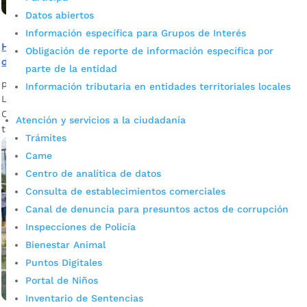
Datos abiertos
Información específica para Grupos de Interés
Histórica inversión para mejorar la planta de tratamiento
Obligación de reporte de información específica por
de lixiviados de El Carrasco
parte de la entidad
por
Darlin Ramírez Leiva
|
Jun 30, 2023
|
Noticias
Información tributaria en entidades territoriales locales
La Alcaldía de Bucaramanga, en cabeza del alcalde Juan
Carlos Cárdenas, invertirá $22 mil millones en la planta de
Atención y servicios a la ciudadanía
tratamiento de lixiviados de El Carrasco.
Trámites
Came
Centro de analítica de datos
Consulta de establecimientos comerciales
Canal de denuncia para presuntos actos de corrupción
Inspecciones de Policía
Bienestar Animal
Puntos Digitales
Portal de Niños
Inventario de Sentencias