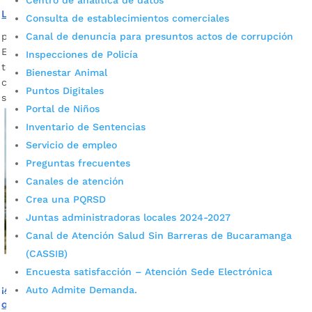
Centro de analítica de datos
Los residuos sólidos no son basura
Consulta de establecimientos comerciales
por
Alcaldía de Bucaramanga
|
Abr 21, 2022
|
Noticias
Canal de denuncia para presuntos actos de corrupción
El 30% de la población colombiana (14 millones de personas)
Inspecciones de Policía
tendrá una crisis ambiental y sanitaria en los próximos
Bienestar Animal
cinco años, ocasionada por el agotamiento de los rellenos
Puntos Digitales
sanitarios, si no se toman las medidas oportunas.
Portal de Niños
Inventario de Sentencias
Servicio de empleo
Preguntas frecuentes
Canales de atención
Crea una PQRSD
Juntas administradoras locales 2024-2027
Canal de Atención Salud Sin Barreras de Bucaramanga
(CASSIB)
Encuesta satisfacción – Atención Sede Electrónica
¡Atención! La Corte Constitucional podrá revisar tutelas
Auto Admite Demanda.
que buscan la reapertura del Carrasco