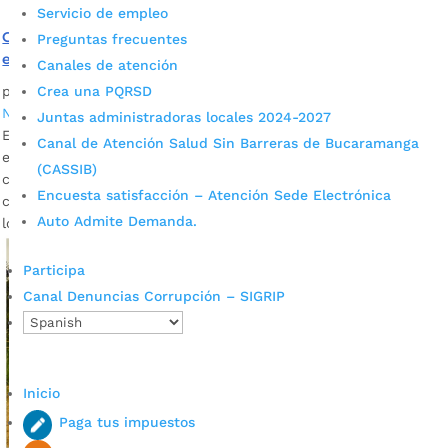
Servicio de empleo
Con visitas pedagógicas a El Carrasco, se fomenta en los
Preguntas frecuentes
estudiantes la correcta separación en la fuente
Canales de atención
Crea una PQRSD
por
JADI VALENTINA CARREÑO TORRES
|
May 19, 2023
|
Noticias
Juntas administradoras locales 2024-2027
El Gobierno de Juan Carlos Cárdenas realiza, como
Canal de Atención Salud Sin Barreras de Bucaramanga
estrategia pedagógica, visitas guiadas a estudiantes de
(CASSIB)
colegios oficiales al Relleno Sanitario El Carrasco. Allí
Encuesta satisfacción – Atención Sede Electrónica
conocen y aprenden los procesos que se llevan a cabo con
Auto Admite Demanda.
los residuos sólidos que se generan en la...
Participa
Canal Denuncias Corrupción – SIGRIP
Inicio
Paga tus impuestos