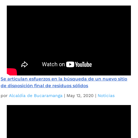
Se articulan esfuerzos en la búsqueda de un nuevo sitio
de disposición final de residuos sólidos
por
Alcaldía de Bucaramanga
|
May 12, 2020
|
Noticias