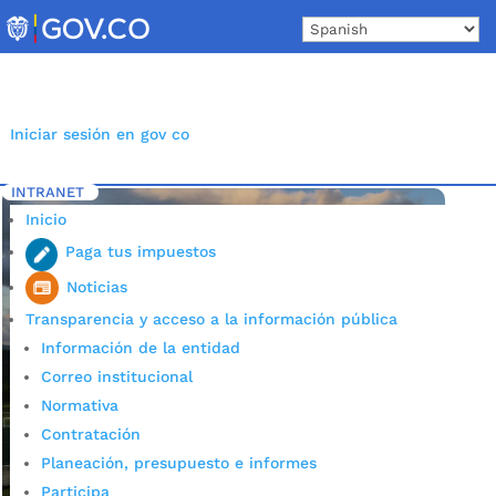
Skip
to
content
Iniciar sesión en gov co
INTRANET
Inicio
Etiqueta: Carrasco
5
Inicio
Paga tus impuestos
Noticias
Transparencia y acceso a la información pública
Información de la entidad
Correo institucional
Normativa
Contratación
Planeación, presupuesto e informes
Participa