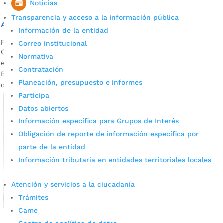
Noticias
Transparencia y acceso a la información pública
Así opera El Carrasco actualmente
Información de la entidad
por
Alcaldía de Bucaramanga
|
May 7, 2022
|
Noticias
Correo institucional
Con el fin de verificar el estado actual de El Carrasco, el
Normativa
equipo de la Secretaría Jurídica de la Alcaldía de
Contratación
Bucaramanga realizó una visita para garantizar su
Planeación, presupuesto e informes
continuidad.
Participa
Datos abiertos
Información específica para Grupos de Interés
Obligación de reporte de información específica por
parte de la entidad
Información tributaria en entidades territoriales locales
Atención y servicios a la ciudadanía
Trámites
Came