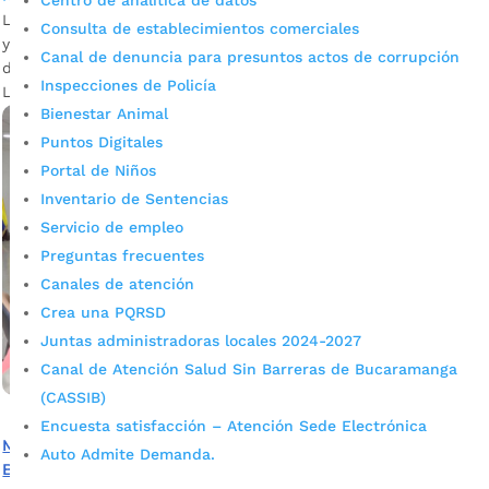
Centro de analítica de datos
La Comisión Local de Fútbol tomó algunas determinaciones
Consulta de establecimientos comerciales
y protocolos para el partido que se disputará el próximo 31
Canal de denuncia para presuntos actos de corrupción
de agosto, a partir de las 8:05 p.m., en el estadio Alfonso
Inspecciones de Policía
López.
Bienestar Animal
Puntos Digitales
Portal de Niños
Inventario de Sentencias
Servicio de empleo
Preguntas frecuentes
Canales de atención
Crea una PQRSD
Juntas administradoras locales 2024-2027
Canal de Atención Salud Sin Barreras de Bucaramanga
(CASSIB)
Encuesta satisfacción – Atención Sede Electrónica
Medidas para garantizar la seguridad durante el partido
Auto Admite Demanda.
Bucaramanga vs Nacional