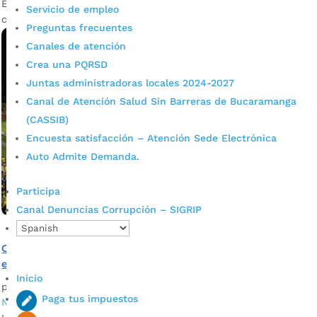
El acuerdo contempla acciones en pro de la sana
Servicio de empleo
convivencia para vivir estos encuentros futbolísticos en paz.
Preguntas frecuentes
Canales de atención
Crea una PQRSD
Juntas administradoras locales 2024-2027
Canal de Atención Salud Sin Barreras de Bucaramanga
(CASSIB)
Encuesta satisfacción – Atención Sede Electrónica
Auto Admite Demanda.
Participa
Canal Denuncias Corrupción – SIGRIP
Conozca las medidas de seguridad para el partido entre
el Atlético Bucaramanga y Pereira
Inicio
por
Daniel Leonardo Quintero Duarte
|
Oct 28, 2022
|
Paga tus impuestos
Noticias