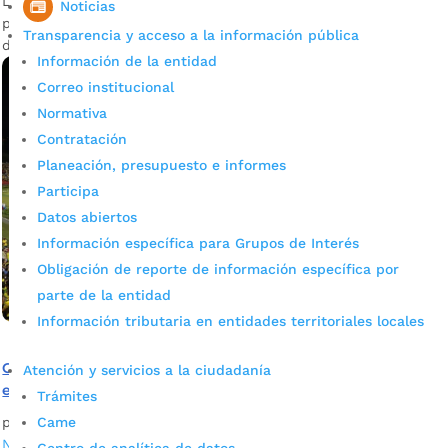
La Comisión Local de Fútbol estableció las medidas para el
Noticias
partido que se disputará el próximo 30 de octubre, a partir
Transparencia y acceso a la información pública
de las 4:00 p.m., en el estadio Alfonso López.
Información de la entidad
Correo institucional
Normativa
Contratación
Planeación, presupuesto e informes
Participa
Datos abiertos
Información específica para Grupos de Interés
Obligación de reporte de información específica por
parte de la entidad
Información tributaria en entidades territoriales locales
Conozca las medidas de seguridad para el partido entre
Atención y servicios a la ciudadanía
el Atlético Bucaramanga y América
Trámites
Came
por
Daniel Leonardo Quintero Duarte
|
Ago 30, 2022
|
Noticias