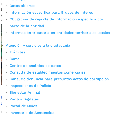
por
admin_prensa
|
Mar 13, 2025
|
Noticias
Datos abiertos
El partido entre el Atlético Bucaramanga y Deportivo Pereira
Información específica para Grupos de Interés
es este 14 de marzo, a las 6:30 p.m., en el estadio José
Obligación de reporte de información específica por
Américo Montanini.
parte de la entidad
Información tributaria en entidades territoriales locales
Atención y servicios a la ciudadanía
Trámites
Came
Centro de analítica de datos
Consulta de establecimientos comerciales
Canal de denuncia para presuntos actos de corrupción
Inspecciones de Policía
Bienestar Animal
Barristas firman pacto de convivencia en Estadio Alfonso
Puntos Digitales
López
Portal de Niños
por
Alcaldía de Bucaramanga
|
Jul 24, 2023
|
Noticias
Inventario de Sentencias