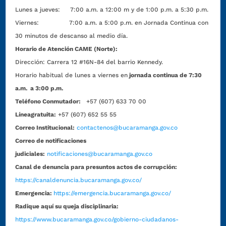
Lunes a jueves: 7:00 a.m. a 12:00 m y de 1:00 p.m. a 5:30 p.m.
Viernes: 7:00 a.m. a 5:00 p.m. en Jornada Continua con
30 minutos de descanso al medio día.
Horario de Atención CAME (Norte):
Dirección:
Carrera 12 #16N-84 del barrio Kennedy.
Horario habitual de lunes a viernes en
jornada continua de 7:30
a.m. a 3:00 p.m.
Teléfono Conmutador:
+57 (607) 633 70 00
Líneagratuita:
+57 (607) 652 55 55
Correo Institucional:
contactenos@bucaramanga.gov.co
Correo de notificaciones
judiciales:
notificaciones@bucaramanga.gov.co
Canal de denuncia para presuntos actos de corrupción:
https://canaldenuncia.bucaramanga.gov.co/
Emergencia:
https://emergencia.bucaramanga.gov.co/
Radique aquí su queja disciplinaria:
https://www.bucaramanga.gov.co/gobierno-ciudadanos-