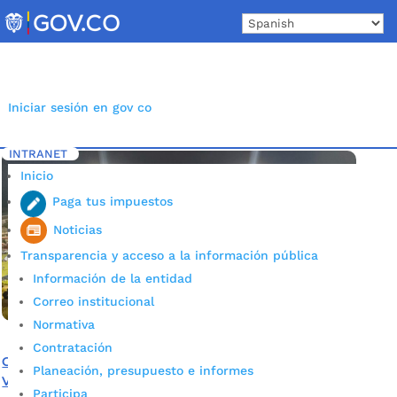
Skip
to
content
Iniciar sesión en gov co
INTRANET
Inicio
Etiqueta: Atlético Bucaramanga
5
Inicio
Paga tus impuestos
Noticias
Transparencia y acceso a la información pública
Información de la entidad
Correo institucional
Normativa
Contratación
Conozca las medidas del partido Atlético Bucaramanga
Planeación, presupuesto e informes
Vs Deportivo Pereira
Participa