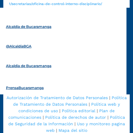
1/secretarias/oficina-de-control-interno-disciplinario/
Alcaldía de Bucaramanga
Funcionarios y contratistas
@AlcaldíaBGA
Alcaldía de Bucaramanga
PrensaBucaramanga
Autorización de Tratamiento de Datos Personales
|
Política
de Tratamiento de Datos Personales
|
Política web y
condiciones de uso
|
Política editorial
|
Plan de
comunicaciones
|
Política de derechos de autor
|
Política
de Seguridad de la Información
|
Uso y monitoreo pagina
web
|
Mapa del sitio