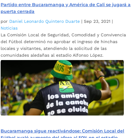
Partido entre Bucaramanga y América de Cali se jugará a
puerta cerrada
por
Daniel Leonardo Quintero Duarte
|
Sep 23, 2021
|
Noticias
La Comisión Local de Seguridad, Comodidad y Convivencia
del Fútbol determinó no aprobar el ingreso de hinchas
locales y visitantes, atendiendo la solicitud de las
comunidades aledañas al estadio Alfonso López.
Bucaramanga sigue reactivándose: Comisión Local del
Fútbol avaló aumento del aforo al 50% en el estadio