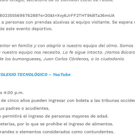
1531802355569676288?s=20&t=Xvy6JrFF2THT9kBTa36mUA
 a personas con prendas alusivas al equipo visitante. Se espera
e este evento deportivo.
entar en familia y con alegría a nuestro equipo del alma. Somos 
nuestro equipo nos necesita. La fe sigue intacta. ¡Vamos Búcaro
e de los bumangueses, Juan Carlos Cárdenas, a la ciudadanía.
COLEGIO TECNOLÓGICO – YouTube
as 4:00 p.m.
s de cinco años pueden ingresar con boleta a las tribunas occide
 sus padres o acudientes.
se permitirá el ingreso de personas mayores de edad.
feterías, por lo que se prohíbe el ingreso de alimentos.
grandes o elementos considerados como contundentes.