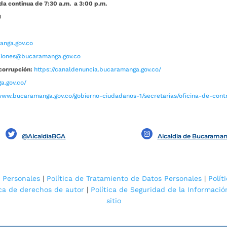
da continua de 7:30 a.m. a 3:00 p.m.
0
nga.gov.co
aciones@bucaramanga.gov.co
corrupción:
https://canaldenuncia.bucaramanga.gov.co/
a.gov.co/
www.bucaramanga.gov.co/gobierno-ciudadanos-1/secretarias/oficina-de-contro
@AlcaldíaBGA
Alcaldía de Bucarama
 Personales
|
Política de Tratamiento de Datos Personales
|
Polít
ica de derechos de autor
|
Política de Seguridad de la Informació
sitio