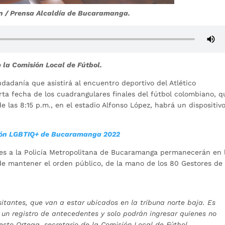
ón / Prensa Alcaldía de Bucaramanga.
e la Comisión Local de Fútbol.
udadanía que asistirá al encuentro deportivo del Atlético
rta fecha de los cuadrangulares finales del fútbol colombiano, q
de las 8:15 p.m., en el estadio Alfonso López, habrá un dispositiv
ión LGBTIQ+ de Bucaramanga 2022
s a la Policía Metropolitana de Bucaramanga permanecerán en 
 de mantener el orden público, de la mano de los 80 Gestores de
isitantes, que van a estar ubicados en la tribuna norte baja. Es
 un registro de antecedentes y solo podrán ingresar quienes no
esto Ortega, secretario de la Comisión Local de Fútbol.