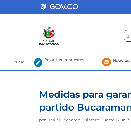
Skip
to
content
Bus
Se
for.
Paga tus impuestos
Noticias
Inicio
Medidas para garan
partido Bucaraman
por
Daniel Leonardo Quintero Duarte
|
Jun 7,