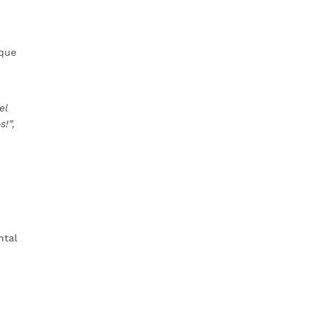
 que
el
s!”,
ntal