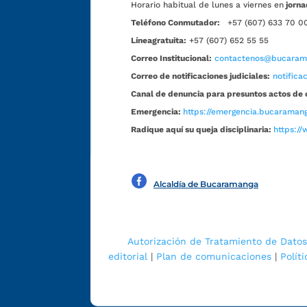
Horario habitual de lunes a viernes en
jorna
Teléfono Conmutador:
+57 (607) 633 70 0
Líneagratuita:
+57 (607) 652 55 55
Correo Institucional:
contactenos@bucarama
Correo de notificaciones judiciales:
notific
Canal de denuncia para presuntos actos de 
Emergencia:
https://emergencia.bucaramang
Radique aquí su queja disciplinaria:
https://
Alcaldía de Bucaramanga
Autorización de Tratamiento de Datos
editorial
|
Plan de comunicaciones
|
Polít