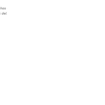
chas
s del