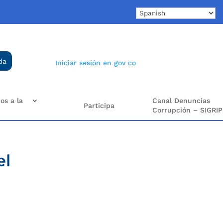
Iniciar sesión en gov co
os a la
Canal Denuncias
Participa
Corrupción – SIGRIP
el