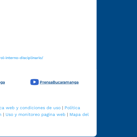
Funcionarios y contratistas
l-interno-disciplinario/
nga
PrensaBucaramanga
ica web y condiciones de uso
|
Política
n
|
Uso y monitoreo pagina web
|
Mapa del