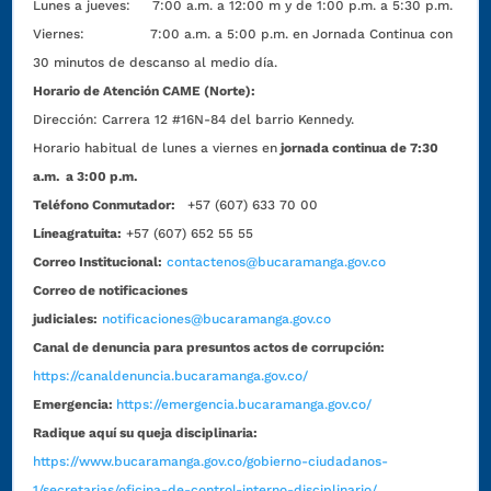
Lunes a jueves: 7:00 a.m. a 12:00 m y de 1:00 p.m. a 5:30 p.m.
Viernes: 7:00 a.m. a 5:00 p.m. en Jornada Continua con
30 minutos de descanso al medio día.
Horario de Atención CAME (Norte):
Dirección:
Carrera 12 #16N-84 del barrio Kennedy.
Horario habitual de lunes a viernes en
jornada continua de 7:30
a.m. a 3:00 p.m.
Teléfono Conmutador:
+57 (607) 633 70 00
Líneagratuita:
+57 (607) 652 55 55
Correo Institucional:
contactenos@bucaramanga.gov.co
Correo de notificaciones
judiciales:
notificaciones@bucaramanga.gov.co
Canal de denuncia para presuntos actos de corrupción:
https://canaldenuncia.bucaramanga.gov.co/
Emergencia:
https://emergencia.bucaramanga.gov.co/
Radique aquí su queja disciplinaria:
https://www.bucaramanga.gov.co/gobierno-ciudadanos-
1/secretarias/oficina-de-control-interno-disciplinario/