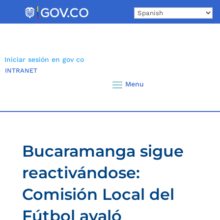
Skip
to
content
Iniciar sesión en gov co
INTRANET
Bucaramanga sigue
reactivándose:
Comisión Local del
Fútbol avaló