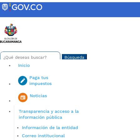
Skip
to
content
INTRANET
Buscar:
Search
for...
Inicio
Paga tus
impuestos
Iniciar sesión en gov co
Noticias
Transparencia y acceso a la
información pública
Información de la entidad
Correo institucional