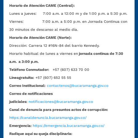
Horario de Atención CAME (Central):
Lunes a jueves: 7:00 a.m. a 12:00 m y de 1:00 p.m. a 5:30 p.m.
Viernes: 7:00 a.m. a 5:00 p.m. en Jornada Continua con
30 minutos de descanso al medio día.
Horario de Atención CAME (Norte):
Dirección:
Carrera 12 #16N-84 del barrio Kennedy.
Horario habitual de lunes a viernes en
jornada continua de 7:30
a.m. a 3:00 p.m.
Teléfono Conmutador:
+57 (607) 633 70 00
Líneagratuita:
+57 (607) 652 55 55
Correo Institucional:
contactenos@bucaramanga.gov.co
Correo de notificaciones
judiciales:
notificaciones@bucaramanga.gov.co
Canal de denuncia para presuntos actos de corrupción:
https://canaldenuncia.bucaramanga.gov.co/
Emergencia:
https://emergencia.bucaramanga.gov.co/
Radique aquí su queja disciplinaria: