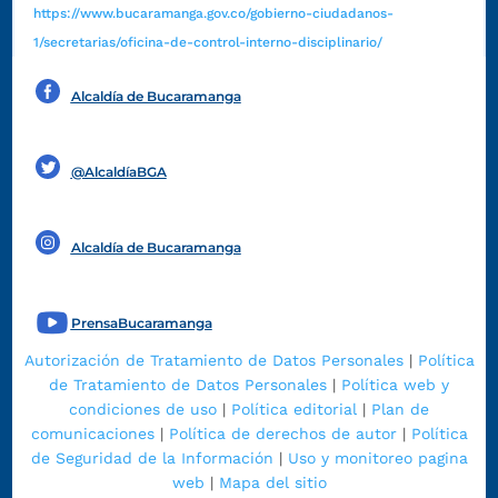
https://www.bucaramanga.gov.co/gobierno-ciudadanos-
1/secretarias/oficina-de-control-interno-disciplinario/
Alcaldía de Bucaramanga
Funcionarios y contratistas
@AlcaldíaBGA
Alcaldía de Bucaramanga
PrensaBucaramanga
Autorización de Tratamiento de Datos Personales
|
Política
de Tratamiento de Datos Personales
|
Política web y
condiciones de uso
|
Política editorial
|
Plan de
comunicaciones
|
Política de derechos de autor
|
Política
de Seguridad de la Información
|
Uso y monitoreo pagina
web
|
Mapa del sitio