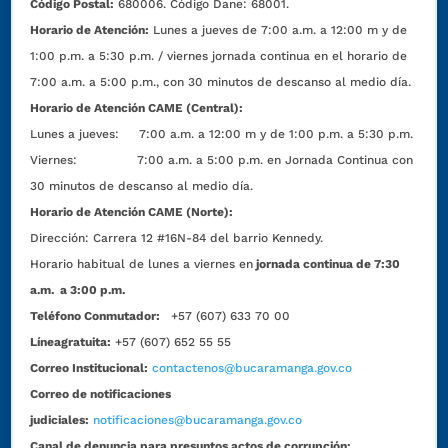
Código Postal:
680006. Código Dane: 68001.
Horario de Atención:
Lunes a jueves de 7:00 a.m. a 12:00 m y de
1:00 p.m. a 5:30 p.m. / viernes jornada continua en el horario de
7:00 a.m. a 5:00 p.m., con 30 minutos de descanso al medio día.
Horario de Atención CAME (Central):
Lunes a jueves: 7:00 a.m. a 12:00 m y de 1:00 p.m. a 5:30 p.m.
Viernes: 7:00 a.m. a 5:00 p.m. en Jornada Continua con
30 minutos de descanso al medio día.
Horario de Atención CAME (Norte):
Dirección:
Carrera 12 #16N-84 del barrio Kennedy.
Horario habitual de lunes a viernes en
jornada continua de 7:30
a.m. a 3:00 p.m.
Teléfono Conmutador:
+57 (607) 633 70 00
Líneagratuita:
+57 (607) 652 55 55
Correo Institucional:
contactenos@bucaramanga.gov.co
Correo de notificaciones
judiciales:
notificaciones@bucaramanga.gov.co
Canal de denuncia para presuntos actos de corrupción: