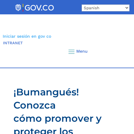
Skip
to
content
Iniciar sesión en gov co
INTRANET
¡Bumangués!
Conozca
cómo promover y
proteger los