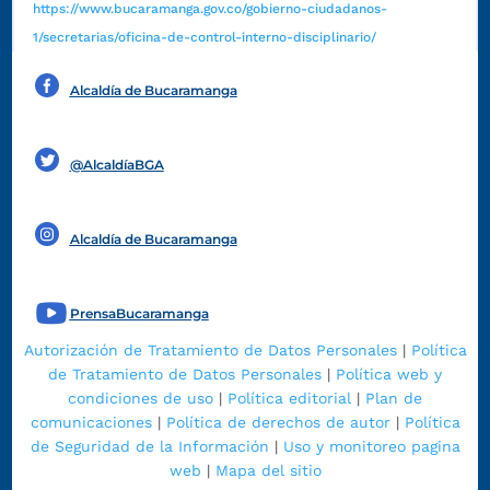
https://www.bucaramanga.gov.co/gobierno-ciudadanos-
1/secretarias/oficina-de-control-interno-disciplinario/
Alcaldía de Bucaramanga
Funcionarios y contratistas
@AlcaldíaBGA
Alcaldía de Bucaramanga
PrensaBucaramanga
Autorización de Tratamiento de Datos Personales
|
Política
de Tratamiento de Datos Personales
|
Política web y
condiciones de uso
|
Política editorial
|
Plan de
comunicaciones
|
Política de derechos de autor
|
Política
de Seguridad de la Información
|
Uso y monitoreo pagina
web
|
Mapa del sitio