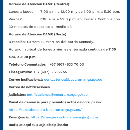
Horario de Atención CAME (Central):
Lunes a jueves: 7:00 a.m. a 12:00 m y de 1:00 p.m. a 5:30 p.m.
Viernes: 7:00 a.m. a 5:00 p.m. en Jornada Continua con
30 minutos de descanso al medio día.
Horario de Atención CAME (Norte):
Dirección:
Carrera 12 #16N-84 del barrio Kennedy.
Horario habitual de lunes a viernes en
jornada continua de 7:30
a.m. a 3:00 p.m.
Teléfono Conmutador:
+57 (607) 633 70 00
Líneagratuita:
+57 (607) 652 55 55
Correo Institucional:
contactenos@bucaramanga.gov.co
Correo de notificaciones
judiciales:
notificaciones@bucaramanga.gov.co
Canal de denuncia para presuntos actos de corrupción:
https://canaldenuncia.bucaramanga.gov.co/
Emergencia:
https://emergencia.bucaramanga.gov.co/
Radique aquí su queja disciplinaria: